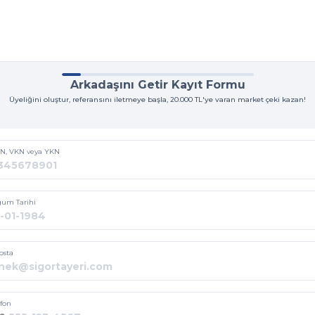
Arkadaşını Getir Kayıt Formu
Üyeliğini oluştur, referansını iletmeye başla, 20.000 TL'ye varan market çeki kazan!
N, VKN veya YKN
um Tarihi
osta
efon