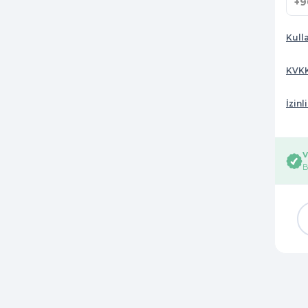
Kull
KVKK
İzin
V
B