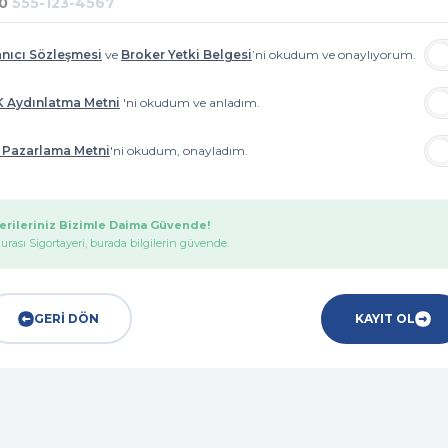
anıcı Sözleşmesi
ve
Broker Yetki Belgesi
’ni okudum ve onaylıyorum.
 Aydınlatma Metni
'ni okudum ve anladım.
li Pazarlama Metni
'ni okudum, onayladım.
erileriniz Bizimle Daima Güvende!
urası Sigortayeri, burada bilgilerin güvende.
GERİ DÖN
KAYIT OL