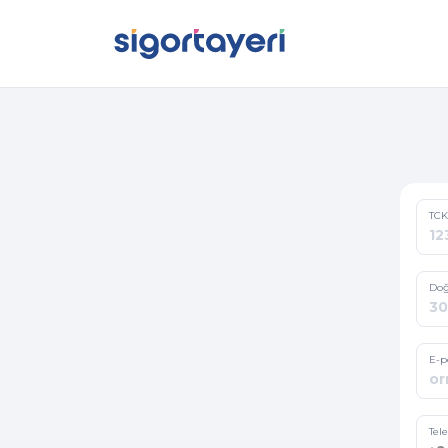
TCK
Doğ
E-p
Tel