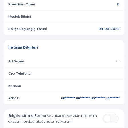
Kredi Faiz Oranı:
%
Meslek Bilgisi:
Poliçe Başlangıç Tarihi:
09-08-2026
İletişim Bilgileri
Ad Soyad:
- -
Cep Telefonu:
Eposta:
Adres:
un******* un******* un******* un*******
Bilgilendirme Formu
ve yukarıda yer alan bilgilerimi
okudum ve doğruluğunu onaylıyorum.