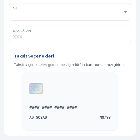
Yıl
(CVC2/CVV)
Taksit Seçenekleri
Taksit seçeneklerini görebilmek için lütfen kart numaranızı giriniz.
CVV
#
#
#
#
#
#
#
#
#
#
#
#
#
#
#
#
AD SOYAD
MM
/
YY