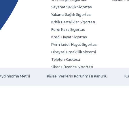
Seyahat Sağlık Sigortası
Yabancı Sağlık Sigortası
Kritik Hastalıklar Sigortası
Ferdi Kaza Sigortası
Kredi Hayat Sigortası
Prim İadeli Hayat Sigortası
Bireysel Emeklilik Sistemi
Telefon Kaskosu
Siber Güvence Sigortası
Evcil Hayvan Sigortası
Aydınlatma Metni
Kişisel Verilerin Korunması Kanunu
Ku
Fatura Koruma Sigortası