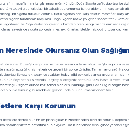
şı tarafın masraflarının karşılanması mümkündür. Doğa Sigorta trafik sigortası ise sizler
nucu tüm tedavi giderleri, olası bir sakatlık durumunda bakıcı giderlerini karşılamak gi
bileceği bir sigorta türüdür. Zorunlu trafik sigortasında karşı tarafın masrafları karşıl
aflar sigorta tarafından karşılanır. Doğa Sigorta kasko poliçeleri sadece trafik kazaları d
anır. Sigortayeri ile Doğa Kasko poliçeleriniz hazırlanırken hangi maddelerin yer ald
a olması sayesinde sigorta poliçesinin esnekliği artar. İstekleriniz doğrultusunda, ik
ın Neresinde Olursanız Olun Sağlığ
eti de sunar. Bu sağlık sigortası hizmetleri arasında tamamlayıcı sağlık sigortası ve se
sinde alacağınız sağlık hizmetlerinde geçerli bir poliçe türüdür. Tamamlayıcı sağlık si
k sigortası ile yatarak tedavi ve ayaktan tedavi gibi pek çok alanda uygulanan işlemler s
ta türüdür. Seyahatiniz sırasında karşılaşabileceğiniz her türlü kaza, hastalık ve saka
at sağlık sigortalarında bazı temel planlar sunulduğu gibi, Covid19 gibi salgın hastal
seçerken bu ve bunun gibi maddeleri göz önünde bulundurmanız önem taşır.
fetlere Karşı Korunun
ile sizlere destek olur. En ön plana çıkan hizmetlerinden birisi de zorunlu deprem si
a hasarlarınız teminat altına alınır. Ayrıca DASK haricinde bina içinde yer alan eşy