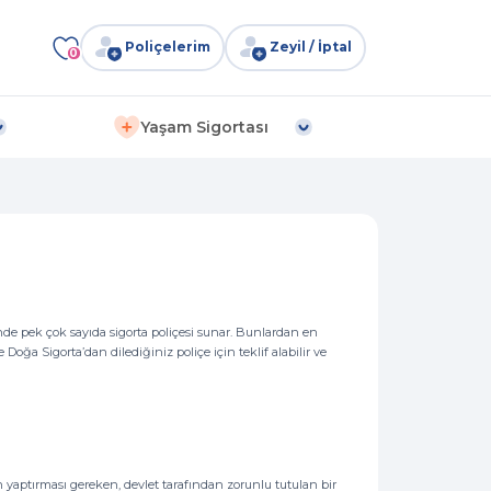
Poliçelerim
Zeyil / İptal
0
Yaşam Sigortası
inde pek çok sayıda sigorta poliçesi sunar. Bunlardan en
e Doğa Sigorta’dan dilediğiniz poliçe için teklif alabilir ve
acın yaptırması gereken, devlet tarafından zorunlu tutulan bir