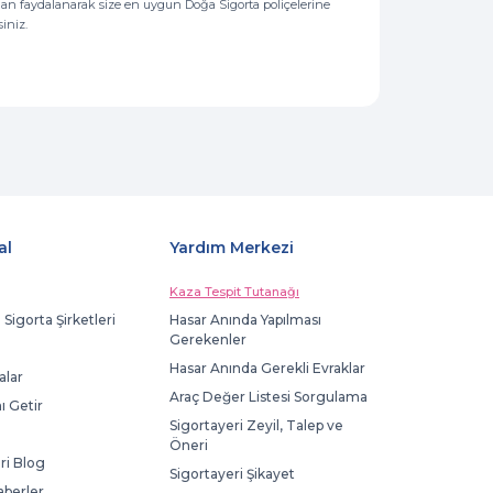
ndan faydalanarak size en uygun Doğa Sigorta poliçelerine
iniz.
al
Yardım Merkezi
Kaza Tespit Tutanağı
 Sigorta Şirketleri
Hasar Anında Yapılması
Gerekenler
Hasar Anında Gerekli Evraklar
lar
Araç Değer Listesi Sorgulama
ı Getir
Sigortayeri Zeyil, Talep ve
Öneri
ri Blog
Sigortayeri Şikayet
aberler