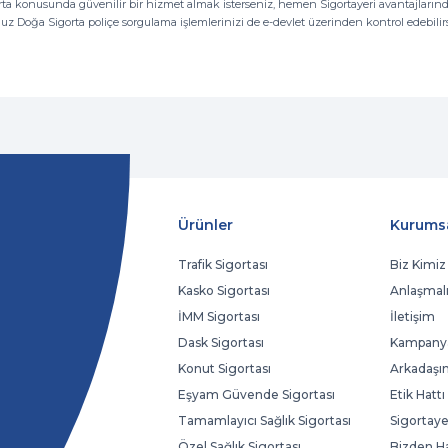
igorta konusunda güvenilir bir hizmet almak isterseniz, hemen Sigortayeri avantajları
ğunuz Doğa Sigorta poliçe sorgulama işlemlerinizi de e-devlet üzerinden kontrol edebilirs
Ürünler
Kurums
Trafik Sigortası
Biz Kimiz
Kasko Sigortası
Anlaşmalı
İMM Sigortası
İletişim
Dask Sigortası
Kampanya
Konut Sigortası
Arkadaşın
Eşyam Güvende Sigortası
Etik Hattı
Tamamlayıcı Sağlık Sigortası
Sigortaye
Özel Sağlık Sigortası
Bizden H