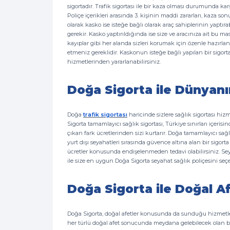
sigortadır. Trafik sigortası ile bir kaza olması durumunda kar
Poliçe içerikleri arasında 3. kişinin maddi zararları, kaza so
olarak kasko ise isteğe bağlı olarak araç sahiplerinin yaptıra
gerekir. Kasko yaptırıldığında ise size ve aracınıza ait bu masr
kayıplar gibi her alanda sizleri korumak için özenle hazırl
etmeniz gereklidir. Kaskonun isteğe bağlı yapılan bir sigort
hizmetlerinden yararlanabilirsiniz.
Doğa Sigorta ile Dünyan
Doğa
trafik sigortası
haricinde sizlere sağlık sigortası hizm
Sigorta tamamlayıcı sağlık sigortası, Türkiye sınırları içeri
çıkan fark ücretlerinden sizi kurtarır. Doğa tamamlayıcı sağlı
yurt dışı seyahatleri sırasında güvence altına alan bir sigor
ücretler konusunda endişelenmeden tedavi olabilirsiniz. Seyah
ile size en uygun Doğa Sigorta seyahat sağlık poliçesini 
Doğa Sigorta ile Doğal A
Doğa Sigorta, doğal afetler konusunda da sunduğu hizmetler 
her türlü doğal afet sonucunda meydana gelebilecek olan bin