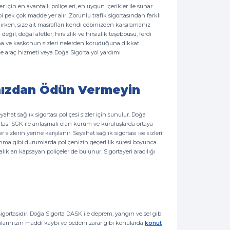
 için en avantajlı poliçeleri, en uygun içerikler ile sunar.
bi pek çok madde yer alır. Zorunlu trafik sigortasından farklı
anırken, size ait masrafları kendi cebinizden karşılamanız
eğil; doğal afetler, hırsızlık ve hırsızlık teşebbüsü, ferdi
ığına ve kaskonun sizleri nelerden koruduğuna dikkat
ame araç hizmeti veya Doğa Sigorta yol yardımı
ınızdan Ödün Vermeyin
yahat sağlık sigortası poliçesi sizler için sunulur. Doğa
gortası SGK ile anlaşmalı olan kurum ve kuruluşlarda ortaya
izlerin yerine karşılanır. Seyahat sağlık sigortası ise sizleri
tlanma gibi durumlarda poliçenizin geçerlilik süresi boyunca
ıkları kapsayan poliçeler de bulunur. Sigortayeri aracılığı
gortasıdır. Doğa Sigorta DASK ile deprem, yangın ve sel gibi
alarınızın maddi kaybı ve bedeni zarar gibi konularda
konut