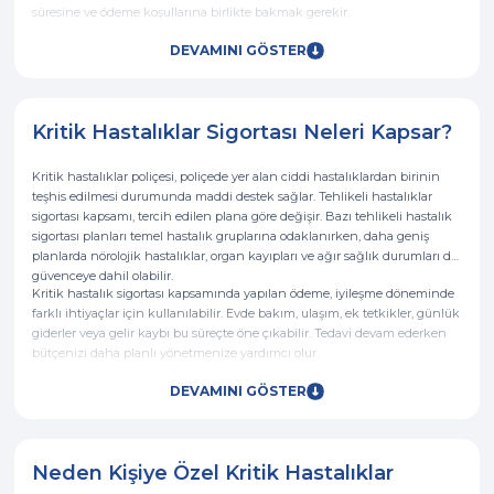
süresine ve ödeme koşullarına birlikte bakmak gerekir.
DEVAMINI GÖSTER
Kritik Hastalıklar Sigortası Neleri Kapsar?
Kritik hastalıklar poliçesi, poliçede yer alan ciddi hastalıklardan birinin
teşhis edilmesi durumunda maddi destek sağlar. Tehlikeli hastalıklar
sigortası kapsamı, tercih edilen plana göre değişir. Bazı tehlikeli hastalık
sigortası planları temel hastalık gruplarına odaklanırken, daha geniş
planlarda nörolojik hastalıklar, organ kayıpları ve ağır sağlık durumları da
güvenceye dahil olabilir.
Kritik hastalık sigortası kapsamında yapılan ödeme, iyileşme döneminde
farklı ihtiyaçlar için kullanılabilir. Evde bakım, ulaşım, ek tetkikler, günlük
giderler veya gelir kaybı bu süreçte öne çıkabilir. Tedavi devam ederken
bütçenizi daha planlı yönetmenize yardımcı olur.
DEVAMINI GÖSTER
Neden Kişiye Özel Kritik Hastalıklar