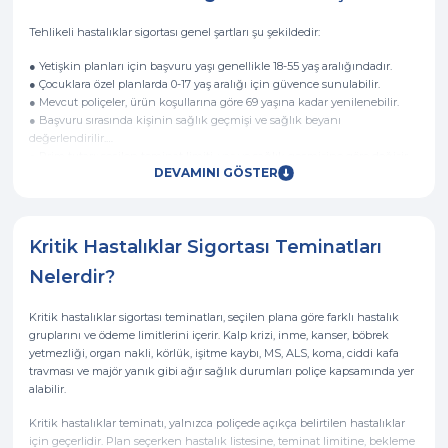
Tehlikeli hastalıklar sigortası genel şartları şu şekildedir:
● Yetişkin planları için başvuru yaşı genellikle 18-55 yaş aralığındadır.
● Çocuklara özel planlarda 0-17 yaş aralığı için güvence sunulabilir.
● Mevcut poliçeler, ürün koşullarına göre 69 yaşına kadar yenilenebilir.
● Başvuru sırasında kişinin sağlık geçmişi ve sağlık beyanı
değerlendirilir.
● Prim tutarı; seçilen teminat limiti, yaş ve sağlık geçmişine göre değişir.
DEVAMINI GÖSTER
● Poliçe yıllık yenilendiği için yenileme dönemlerinde tekrar tıbbi
değerlendirme yapılabilir.
Kritik Hastalıklar Sigortası Teminatları
Nelerdir?
Kritik hastalıklar sigortası teminatları, seçilen plana göre farklı hastalık
gruplarını ve ödeme limitlerini içerir. Kalp krizi, inme, kanser, böbrek
yetmezliği, organ nakli, körlük, işitme kaybı, MS, ALS, koma, ciddi kafa
travması ve majör yanık gibi ağır sağlık durumları poliçe kapsamında yer
alabilir.
Kritik hastalıklar teminatı, yalnızca poliçede açıkça belirtilen hastalıklar
için geçerlidir. Plan seçerken hastalık listesine, teminat limitine, bekleme