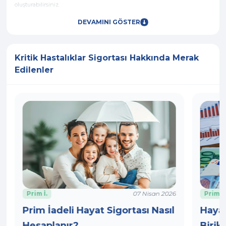
oluşturabilirsiniz.
DEVAMINI GÖSTER
Kritik Hastalıklar Sigortası Hakkında Merak
Edilenler
07 Nisan 2026
Prim İ.
Prim İ.
Prim İadeli Hayat Sigortası Nasıl
Hayat
Hesaplanır?
Birik