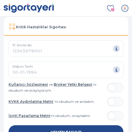
0
Kritik Hastalıklar Sigortası
TC Kimlik No
Doğum Tarihi
Kullanıcı Sözleşmesi
ve
Broker Yetki Belgesi
’ni
okudum ve onaylıyorum.
KVKK Aydınlatma Metni
'ni okudum ve anladım.
İzinli Pazarlama Metni
'ni okudum, onayladım.