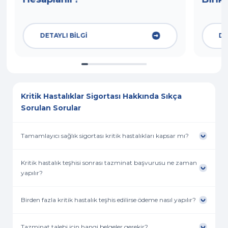
DETAYLI BİLGİ
DE
Kritik Hastalıklar Sigortası Hakkında Sıkça
Sorulan Sorular
Tamamlayıcı sağlık sigortası kritik hastalıkları kapsar mı?
Kritik hastalık teşhisi sonrası tazminat başvurusu ne zaman
yapılır?
Birden fazla kritik hastalık teşhis edilirse ödeme nasıl yapılır?
Tazminat talebi için hangi belgeler gerekir?