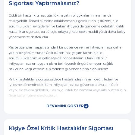
Sigortası Yaptırmalısınız?
Ciddi bir hastalık tanısı, günlük hayatın birçok alanını aynı anda
etkileyebilir. Tedavi sürecine odaklanmanız gerekirken iş düzeni, aile
sorumlulukları, ev giderleri ve bakım ihtiyacı da gündeme gelebilir. Kritik
hastalıklar sigortası, bu süreçte ortaya çıkabilecek maddi yükü daha kolay
yönetmenize destek olur.
Kişiye özel plan yapısı, standart bir güvence yerine ihtiyaçlarınıza daha
yakın bir çözüm sunar. Gelir düzeniniz, yaşam tarzınız, aile
sorumluluklarınız ve geleceğe dair öncelikleriniz farklı olabilir.
İhtiyaçlarınıza en uygun planı belirleyerek öngörülemeyen sağlık
risklerine karşı kendinizi şimdiden güvence altına alabilirsiniz.
Kritik hastalıklar sigortası, sadece hastalandığınız anı değil, tedavi ve
iyileşme dönemindeki tüm ihtiyaçlarınızı da güvence altına alır. Gelir
kaybı, ek bakım giderleri, ulaşım, günlük harcamalar veya aile bütçesi için
finansal bir güvence oluşturur.
DEVAMINI GÖSTER
Kişiye Özel Kritik Hastalıklar Sigortası