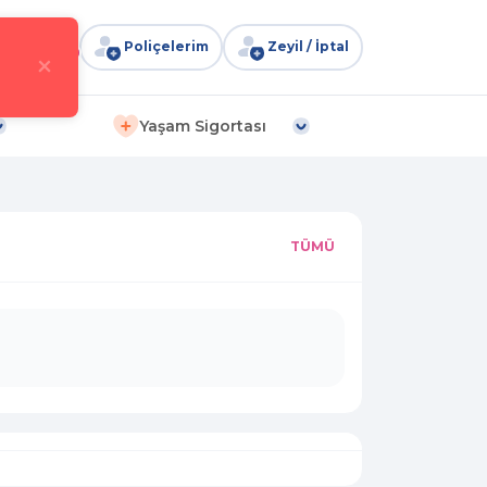
Poliçelerim
Zeyil / İptal
0
×
Yaşam Sigortası
TÜMÜ