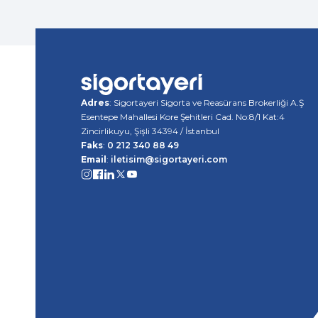
Adres
: Sigortayeri Sigorta ve Reasürans Brokerliği A.Ş
Esentepe Mahallesi Kore Şehitleri Cad. No:8/1 Kat:4
Zincirlikuyu, Şişli 34394 / İstanbul
Faks
:
0 212 340 88 49
Email
:
iletisim@sigortayeri.com