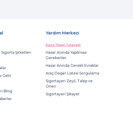
al
Yardım Merkezi
Kaza Tespit Tutanağı
 Sigorta Şirketleri
Hasar Anında Yapılması
Gerekenler
Hasar Anında Gerekli Evraklar
lar
Araç Değer Listesi Sorgulama
ı Getir
Sigortayeri Zeyil, Talep ve
Öneri
ri Blog
Sigortayeri Şikayet
aberler