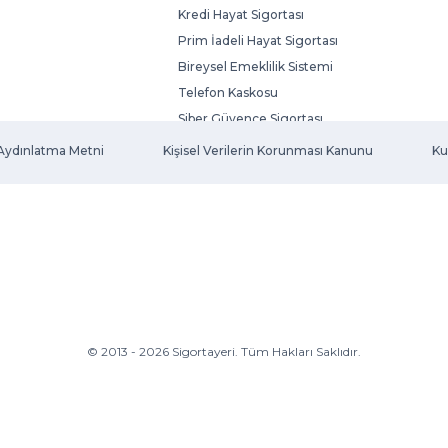
Kredi Hayat Sigortası
Prim İadeli Hayat Sigortası
Bireysel Emeklilik Sistemi
Telefon Kaskosu
Siber Güvence Sigortası
Evcil Hayvan Sigortası
Aydınlatma Metni
Kişisel Verilerin Korunması Kanunu
Ku
Fatura Koruma Sigortası
© 2013 - 2026 Sigortayeri. Tüm Hakları Saklıdır.