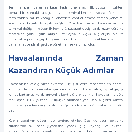
Terminal planı da en az bagaj kadar önem taşır. İlk uçuştan indikten
sonra bir sonraki uçuşun aynı terminalden mi yoksa farklı bir
terminalden mi kalkacağını önceden kontrol etmek zaman yönetimi
açısından büyük kolaylık sağlar. Özellikle büyük havaalanlarında
terminal değişimi, güvenlik kontrolü, pasaport geçişi ya da uzun yürüme
mesafeleri yolculuğun akışını etkileyebilir. Uçuş bilgileriyle birlikte
terminal, kapı ve bagaj detaylarını önceden incelemeniz aktarma sürecini
daha rahat ve planlı şekilde yönetmenize yardımcı olur.
Havaalanında Zaman
Kazandıran Küçük Adımlar
Havaalanına vardığınızda aktarmalı uçuş sürecini rahatlatan en önemli
konu, yönlendirmeleri sakin şekilde izlemektir. Transit alan, dış hat geçişi,
iç hat bağlantısı ya da güvenlik kontrolü gibi adımlar havaalanına göre
farklılaşabilir. Bu yüzden ilk uçuşun ardından yeni kapı bilgisini kontrol
etmek ve gerekiyorsa görevli desteği almak yolculuğu daha akıcı hâle
getirir.
Kabin bagajının düzeni de konforu etkiler. Özellikle uzun bekleme
sürelerinde su, hafif yiyecekler, yedek güç kaynağı ve düzenli
kullandığınız kişisel eşyalar elinizin altında olduğunda zaman daha