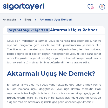
0
Anasayfa
Blog
Aktarmalı Uçuş Rehberi
Aktarmalı Uçuş Rehberi
Seyahat Sağlık Sigortası
Uçuş planı yaparken aktarmalı uçuş, daha fazla rota seçeneği sunar ve
seyahati programa göre esnek biçimde planlamanıza yardımcı olur.
Özellikle uzun mesafeli yolculuklarda bağlantı süresi, terminal düzeni,
bagaj akışı ve kapı bilgileri baştan netleştiğinde yolculuk çok daha rahat
ilerler. Bu yüzden seyahat hazırlığını yalnızca bilet alma aşamasıyla sınırlı
tutmak yerine tüm süreci birlikte değerlendirmeniz tavsiye edilir.
Aktarmalı Uçuş Ne Demek?
En temel hâliyle aktarmalı uçuş, varış noktasına doğrudan gitmek yerine
bir ara noktada uçak değiştirerek yolculuğa devam etmektir. Bazı
seyahatlerde tek bağlantı bulunur bazı rotalarda ise iki ayrı geçiş yer alır.
Burada önemli olan, ilk iniş ile ikinci kalkış arasındaki sürenin rahat bir
akış sunması ve havaalanı içindeki geçişlerin önceden görülmesidir.