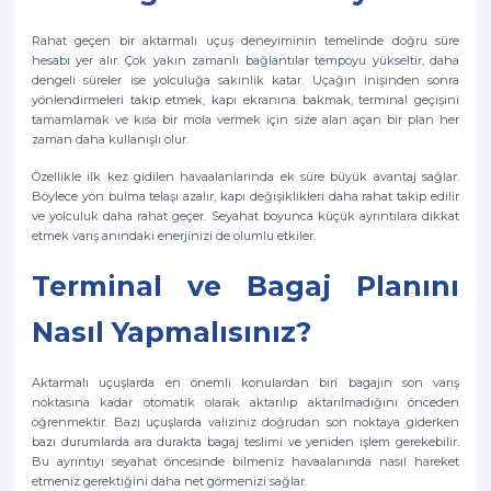
Rahat geçen bir aktarmalı uçuş deneyiminin temelinde doğru süre
hesabı yer alır. Çok yakın zamanlı bağlantılar tempoyu yükseltir, daha
dengeli süreler ise yolculuğa sakinlik katar. Uçağın inişinden sonra
yönlendirmeleri takip etmek, kapı ekranına bakmak, terminal geçişini
tamamlamak ve kısa bir mola vermek için size alan açan bir plan her
zaman daha kullanışlı olur.
Özellikle ilk kez gidilen havaalanlarında ek süre büyük avantaj sağlar.
Böylece yön bulma telaşı azalır, kapı değişiklikleri daha rahat takip edilir
ve yolculuk daha rahat geçer. Seyahat boyunca küçük ayrıntılara dikkat
etmek varış anındaki enerjinizi de olumlu etkiler.
Terminal ve Bagaj Planını
Nasıl Yapmalısınız?
Aktarmalı uçuşlarda en önemli konulardan biri bagajın son varış
noktasına kadar otomatik olarak aktarılıp aktarılmadığını önceden
öğrenmektir. Bazı uçuşlarda valiziniz doğrudan son noktaya giderken
bazı durumlarda ara durakta bagaj teslimi ve yeniden işlem gerekebilir.
Bu ayrıntıyı seyahat öncesinde bilmeniz havaalanında nasıl hareket
etmeniz gerektiğini daha net görmenizi sağlar.