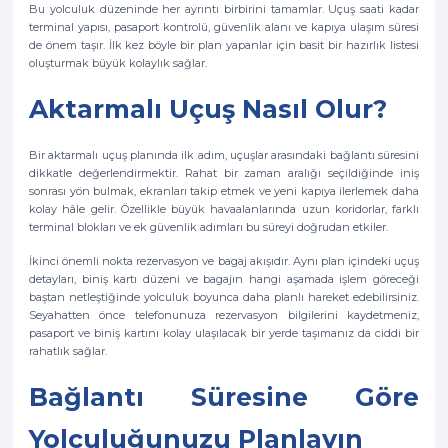
Bu yolculuk düzeninde her ayrıntı birbirini tamamlar. Uçuş saati kadar
terminal yapısı, pasaport kontrolü, güvenlik alanı ve kapıya ulaşım süresi
de önem taşır. İlk kez böyle bir plan yapanlar için basit bir hazırlık listesi
oluşturmak büyük kolaylık sağlar.
Aktarmalı Uçuş Nasıl Olur?
Bir aktarmalı uçuş planında ilk adım, uçuşlar arasındaki bağlantı süresini
dikkatle değerlendirmektir. Rahat bir zaman aralığı seçildiğinde iniş
sonrası yön bulmak, ekranları takip etmek ve yeni kapıya ilerlemek daha
kolay hâle gelir. Özellikle büyük havaalanlarında uzun koridorlar, farklı
terminal blokları ve ek güvenlik adımları bu süreyi doğrudan etkiler.
İkinci önemli nokta rezervasyon ve bagaj akışıdır. Aynı plan içindeki uçuş
detayları, biniş kartı düzeni ve bagajın hangi aşamada işlem göreceği
baştan netleştiğinde yolculuk boyunca daha planlı hareket edebilirsiniz.
Seyahatten önce telefonunuza rezervasyon bilgilerini kaydetmeniz,
pasaport ve biniş kartını kolay ulaşılacak bir yerde taşımanız da ciddi bir
rahatlık sağlar.
Bağlantı Süresine Göre
Yolculuğunuzu Planlayın