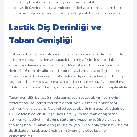
Yanlış boyutta lastikler sürüş dengesini bozabilir.
Lastik üzerindeki hız ve yük endeksleri, aracın maksimum hızında
ve ağırlığında güvenli bir sürüş sağlayacak lastikleri belirleyebilir.
Lastik Diş Derinliği ve
Taban Genişliği
Lastik diş derinliği, yol tutuşunda büyük bir öneme sahiptir. Diş derinliği,
lastiğin yolla daha iyi temas kurarak fren mesafesini kısaltıp ıslak
zeminlerde kayma riskini azaltabilir. Mevcut yönetmeliklere göre diş
derinliği 1.6 mm’nin altına düştüğünde lastik mutlaka değiştirilmelidir.
Güvenli sürüş deneyimi için daha yüksek diş derinliği tavsiye edilir. Kış
koşullarında derin diş yapısına sahip lastikler, kar ve buz üzerinde daha
etkili bir yol tutuş sunduğu için mevsime göre lastik kontrolü yapılmalıdır.
Taban genişliği ise lastiğin yola temas eden yüzey alanını belirleyip
performans üzerinde direkt olarak etkili olan kısımdır. Geniş tabanlı
lastikler, virajlarda daha fazla yol tutuşu sağladığı için arazi sürüşlerinde
sıklıkla tercih edilebilir. Çeşitli koşullara uyum sağlayan geniş tabanlı
lastikler, yakıt tüketimini artırıp sürtünme yüzeyine bağlı olarak daha
çabuk aşınabilir. Taban genişliği seçimi yapılırken janta göre lastik seçimi
de dikkate alınarak araç üreticisinin önerdiği ölçüde lastikler
kullanılmalıdır.