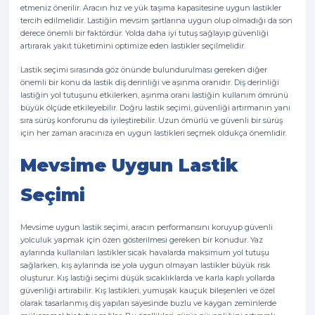
etmeniz önerilir. Aracın hız ve yük taşıma kapasitesine uygun lastikler
tercih edilmelidir. Lastiğin mevsim şartlarına uygun olup olmadığı da son
derece önemli bir faktördür. Yolda daha iyi tutuş sağlayıp güvenliği
artırarak yakıt tüketimini optimize eden lastikler seçilmelidir.
Lastik seçimi sırasında göz önünde bulundurulması gereken diğer
önemli bir konu da lastik diş derinliği ve aşınma oranıdır. Diş derinliği
lastiğin yol tutuşunu etkilerken, aşınma oranı lastiğin kullanım ömrünü
büyük ölçüde etkileyebilir. Doğru lastik seçimi, güvenliği artırmanın yanı
sıra sürüş konforunu da iyileştirebilir. Uzun ömürlü ve güvenli bir sürüş
için her zaman aracınıza en uygun lastikleri seçmek oldukça önemlidir.
Mevsime Uygun Lastik
Seçimi
Mevsime uygun lastik seçimi, aracın performansını koruyup güvenli
yolculuk yapmak için özen gösterilmesi gereken bir konudur. Yaz
aylarında kullanılan lastikler sıcak havalarda maksimum yol tutuşu
sağlarken, kış aylarında ise yola uygun olmayan lastikler büyük risk
oluşturur. Kış lastiği seçimi düşük sıcaklıklarda ve karla kaplı yollarda
güvenliği artırabilir. Kış lastikleri, yumuşak kauçuk bileşenleri ve özel
olarak tasarlanmış diş yapıları sayesinde buzlu ve kaygan zeminlerde