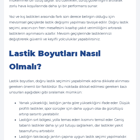
mükemmel bir tutuş sağlar. Bu özellikleri, sürüş güvenliğini artırarak
zorlu hava koşullarında daha iyi bir performans sunar.
Yaz ve kış lastikleri arasında fark son derece belirgin olduğu için
mevsimsel geçişlerde lastik değişimi yapılması tavsiye edilir. Doğru lastik
seçimi, aracınızın fren mesafesini kısaltıp yakıt verimliliğini artırarak
lastiklerin aşınmasını azaltır. Mevsim geçişlerinde lastiklerinizi
değiştirerek güvenli ve keyifli yolculuklar yapabilirsiniz.
Lastik Boyutları Nasıl
Olmalı?
Lastik boyutları, doğru lastik seçimini yapabilmek adına dikkate alınması
gereken önemli bir faktördür. Bu noktada dikkat edilmesi gereken bazı
unsurları aşağıdaki gibi sıralamak mümkün:
Yanak yüksekliği, lastiğin janta göre yüksekliğini ifade eder. Düşük
profilli lastikler, spor sürüşler için daha uygun olsa da gürültüyü
artırıp sarsıntı yaratabilir.
Lastiğin sırt bölgesi, yolla temas eden kısmını temsil eder. Geniş
tabanlı lastikler daha iyi yol tutuşu sağlarken, dar lastikler yakıt
tasarrufunu artırabilir.
Lastiğin takılacağı jantın çapına uygun lastik seçimi yapılmalıdır.