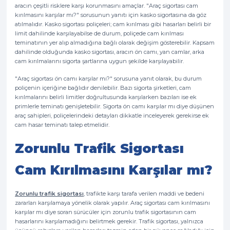
aracın çeşitli risklere karşı korunmasını amaçlar. "Araç sigortası cam
kırılmasını karşılar mı?" sorusunun yanıtı için kasko sigortasına da göz
atılmalıdır. Kasko sigortası poliçeleri; cam kırılması gibi hasarları belirli bir
limit dahilinde karşılayabilse de durum, poliçede cam kırılması
teminatının yer alıp almadığına bağlı olarak değişim gösterebilir. Kapsam
dahilinde olduğunda kasko sigortası, aracın ön camı, yan camlar, arka
cam kırılmalarını sigorta şartlarına uygun şekilde karşılayabilir.
"Araç sigortası ön camı karşılar mı?" sorusuna yanıt olarak, bu durum
poliçenin içeriğine bağlıdır denilebilir. Bazı sigorta şirketleri, cam
kırılmalarını belirli limitler doğrultusunda karşılarken bazıları ise ek
primlerle teminatı genişletebilir. Sigorta ön camı karşılar mı diye düşünen
araç sahipleri, poliçelerindeki detayları dikkatle inceleyerek gerekirse ek
cam hasar teminatı talep etmelidir.
Zorunlu Trafik Sigortası
Cam Kırılmasını Karşılar mı?
Zorunlu trafik sigortası
, trafikte karşı tarafa verilen maddi ve bedeni
zararları karşılamaya yönelik olarak yapılır. Araç sigortası cam kırılmasını
karşılar mı diye soran sürücüler için zorunlu trafik sigortasının cam
hasarlarını karşılamadığını belirtmek gerekir. Trafik sigortası, yalnızca