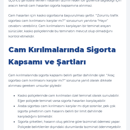
üçüncü şahıslara verilen hasarları tazmin eden bir güvence sağladığı için
aracın kendi cam hasarları sigorta kapsamına alınmaz.
Cam hasarları için kasko sigortasına başvurulması şarttır. "Zorunlu trafik
sigortası cam kırılmasını karşılar mı?" sorusunun yanıtına “Hayır”
cevabını verebiliriz. Cam kırılmalarını karşılayan bir teminat arayan
sürücüler, kasko poliçelerinde bu teminatın mevcut olup olmadığını
kontrol etmelidir.
Cam Kırılmalarında Sigorta
Kapsamı ve Şartları
Cam kırılmalarında sigorta kapsamı belirli şartlar dahilinde işler. "Araç
sigortası cam kırılmasını karşılar mı?" sorusuna yanıt olarak dikkate
alınması gereken unsurlar şöyledir:
Kasko poliçelerinde cam kırılmaları özel teminat olarak sunulabilir.
Eğer poliçede teminat varsa sigorta hasarları karşılayabilir.
Araba sigortası cam kırılmasını karşılar mı diye soranlar, pek çok
sigorta şirketinin cam hasarını belirli bir limit dahilinde
karşıladığını bilmelidir.
Sigorta şirketleri, hasarın oluş şekline göre tazminat ödemesi yapar.
Poliçede belirtilenler dışındaki durumlarda tazminat ödenmeyebilir.