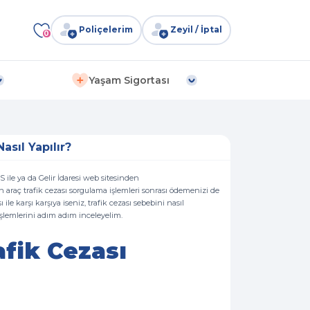
Poliçelerim
Zeyil / İptal
0
Yaşam Sigortası
asıl Yapılır?
MS ile ya da Gelir İdaresi web sitesinden
n araç trafik cezası sorgulama işlemleri sonrası ödemenizi de
ile karşı karşıya iseniz, trafik cezası sebebini nasıl
 işlemlerini adım adım inceleyelim.
fik Cezası