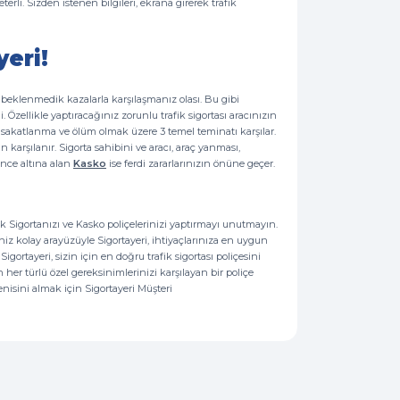
li. Sizden istenen bilgileri, ekrana girerek trafik
yeri!
 beklenmedik kazalarla karşılaşmanız olası. Bu gibi
Özellikle yaptıracağınız zorunlu trafik sigortası aracınızın
 sakatlanma ve ölüm olmak üzere 3 temel teminatı karşılar.
an karşılanır. Sigorta sahibini ve aracı, araç yanması,
vence altına alan
Kasko
ise ferdi zararlarınızın önüne geçer.
k Sigortanızı ve Kasko poliçelerinizi yaptırmayı unutmayın.
eğiniz kolay arayüzüyle Sigortayeri, ihtiyaçlarınıza en uygun
igortayeri, sizin için en doğru trafik sigortası poliçesini
her türlü özel gereksinimlerinizi karşılayan bir poliçe
nisini almak için Sigortayeri Müşteri