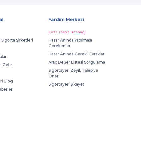
al
Yardım Merkezi
Kaza Tespit Tutanağı
 Sigorta Şirketleri
Hasar Anında Yapılması
Gerekenler
Hasar Anında Gerekli Evraklar
lar
Araç Değer Listesi Sorgulama
ı Getir
Sigortayeri Zeyil, Talep ve
Öneri
ri Blog
Sigortayeri Şikayet
aberler