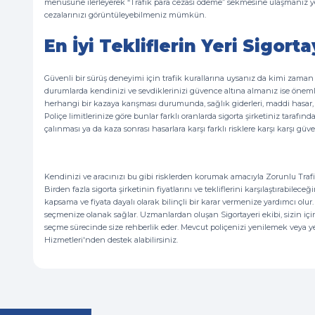
menüsüne ilerleyerek “Trafik para cezası ödeme” sekmesine ulaşmanız yeter
cezalarınızı görüntüleyebilmeniz mümkün.
En İyi Tekliflerin Yeri Sigorta
Güvenli bir sürüş deneyimi için trafik kurallarına uysanız da kimi zaman
durumlarda kendinizi ve sevdiklerinizi güvence altına almanız ise önemli. 
herhangi bir kazaya karışması durumunda, sağlık giderleri, maddi hasar,
Poliçe limitlerinize göre bunlar farklı oranlarda sigorta şirketiniz tarafınd
çalınması ya da kaza sonrası hasarlara karşı farklı risklere karşı karşı gü
Kendinizi ve aracınızı bu gibi risklerden korumak amacıyla Zorunlu Trafi
Birden fazla sigorta şirketinin fiyatlarını ve tekliflerini karşılaştırabilec
kapsama ve fiyata dayalı olarak bilinçli bir karar vermenize yardımcı olur. S
seçmenize olanak sağlar. Uzmanlardan oluşan Sigortayeri ekibi, sizin için 
seçme sürecinde size rehberlik eder. Mevcut poliçenizi yenilemek veya ye
Hizmetleri'nden destek alabilirsiniz.