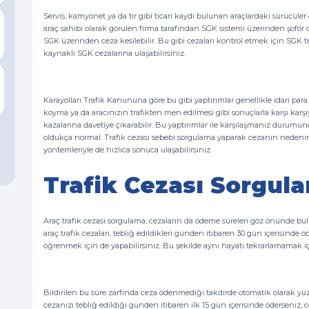
Servis, kamyonet ya da tır gibi ticari kaydı bulunan araçlardaki sürücüler
araç sahibi olarak görülen firma tarafından SGK sistemi üzerinden şoför 
SGK üzerinden ceza kesilebilir. Bu gibi cezaları kontrol etmek için SGK tr
kaynaklı SGK cezalarına ulaşabilirsiniz.
Karayolları Trafik Kanununa göre bu gibi yaptırımlar genellikle idari para
koyma ya da aracınızın trafikten men edilmesi gibi sonuçlarla karşı karşıy
kazalarına davetiye çıkarabilir. Bu yaptırımlar ile karşılaşmanız durum
oldukça normal. Trafik cezası sebebi sorgulama yaparak cezanın nedenin
yöntemleriyle de hızlıca sonuca ulaşabilirsiniz.
Trafik Cezası Sorgul
Araç trafik cezası sorgulama, cezaların da ödeme süreleri göz önünde bu
araç trafik cezaları, tebliğ edildikleri günden itibaren 30 gün içerisinde 
öğrenmek için de yapabilirsiniz. Bu şekilde aynı hayatı tekrarlamamak içi
Bildirilen bu süre zarfında ceza ödenmediği takdirde otomatik olarak yüz
cezanızı tebliğ edildiği günden itibaren ilk 15 gün içerisinde öderseniz,