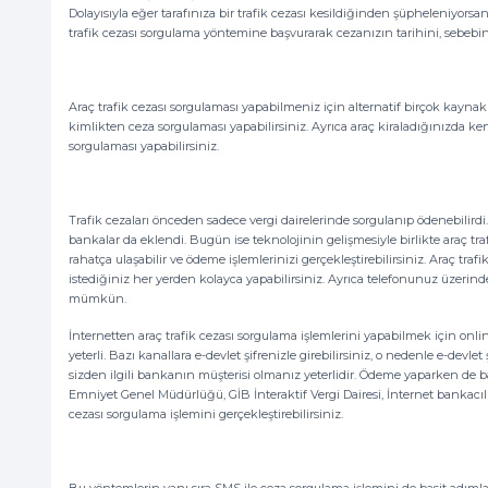
Dolayısıyla eğer tarafınıza bir trafik cezası kesildiğinden şüpheleniyorsa
trafik cezası sorgulama yöntemine başvurarak cezanızın tarihini, sebebin
Araç trafik cezası sorgulaması yapabilmeniz için alternatif birçok kayn
kimlikten ceza sorgulaması yapabilirsiniz. Ayrıca araç kiraladığınızda ke
sorgulaması yapabilirsiniz.
Trafik cezaları önceden sadece vergi dairelerinde sorgulanıp ödenebilir
bankalar da eklendi. Bugün ise teknolojinin gelişmesiyle birlikte araç tr
rahatça ulaşabilir ve ödeme işlemlerinizi gerçekleştirebilirsiniz. Araç traf
istediğiniz her yerden kolayca yapabilirsiniz. Ayrıca telefonunuz üzerind
mümkün.
İnternetten araç trafik cezası sorgulama işlemlerini yapabilmek için onli
yeterli. Bazı kanallara e-devlet şifrenizle girebilirsiniz, o nedenle e-devl
sizden ilgili bankanın müşterisi olmanız yeterlidir. Ödeme yaparken de ban
Emniyet Genel Müdürlüğü, GİB İnteraktif Vergi Dairesi, İnternet bankacılığı
cezası sorgulama işlemini gerçekleştirebilirsiniz.