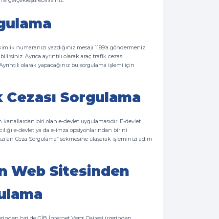
a gerçekleştirebilirsiniz.
rgulama
 TC kimlik numaranızı yazdığınız mesajı 1189’a göndermeniz
ilirsiniz. Ayrıca ayrıntılı olarak araç trafik cezası
Ayrıntılı olarak yapacağınız bu sorgulama işlemi için
k Cezası Sorgulama
en kanallardan biri olan e-devlet uygulamasıdır. E-devlet
ılığı e-devlet ya da e-imza opsiyonlarından birini
 Yazılan Ceza Sorgulama” sekmesine ulaşarak işleminizi adım
nın Web Sitesinden
gulama
erinden biri de GİB İnternet Vergi Dairesi üzerinden