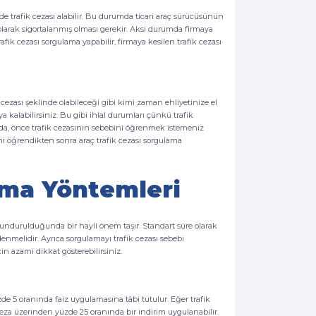
 de trafik cezası alabilir. Bu durumda ticari araç sürücüsünün
olarak sigortalanmış olması gerekir. Aksi durumda firmaya
afik cezası sorgulama yapabilir, firmaya kesilen trafik cezası
 cezası şeklinde olabileceği gibi kimi zaman ehliyetinize el
a kalabilirsiniz. Bu gibi ihlal durumları çünkü trafik
unda, önce trafik cezasının sebebini öğrenmek istemeniz
i öğrendikten sonra araç trafik cezası sorgulama
ama Yöntemleri
lundurulduğunda bir hayli önem taşır. Standart süre olarak
ödenmelidir. Ayrıca sorgulamayı trafik cezası sebebi
n azami dikkat gösterebilirsiniz.
de 5 oranında faiz uygulamasına tâbi tutulur. Eğer trafik
 ceza üzerinden yüzde 25 oranında bir indirim uygulanabilir.