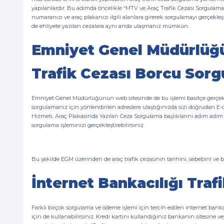
yapılanlardır. Bu adımda öncelikle “MTV ve Araç Trafik Cezası Sorgulam
numaranızı ve araç plakanızı ilgili alanlara girerek sorgulamayı gerçek
de ehliyete yazılan cezalara aynı anda ulaşmanız mümkün.
Emniyet Genel Müdürlüğ
Trafik Cezası Borcu Sor
Emniyet Genel Müdürlüğünün web sitesinde de bu işlemi basitçe gerçekl
sorgulamanız için yönlendirilen adreslere ulaştığınızda sizi doğrudan E-d
Hizmeti, Araç Plakasında Yazılan Ceza Sorgulama başlıklarını adım adı
sorgulama işleminizi gerçekleştirebilirsiniz.
Bu şekilde EGM üzerinden de araç trafik cezasının tarihini, sebebini ve
İnternet Bankacılığı Tra
Farklı birçok sorgulama ve ödeme işlemi için tercih edilen internet bankac
için de kullanabilirsiniz. Kredi kartını kullandığınız bankanın sitesine v