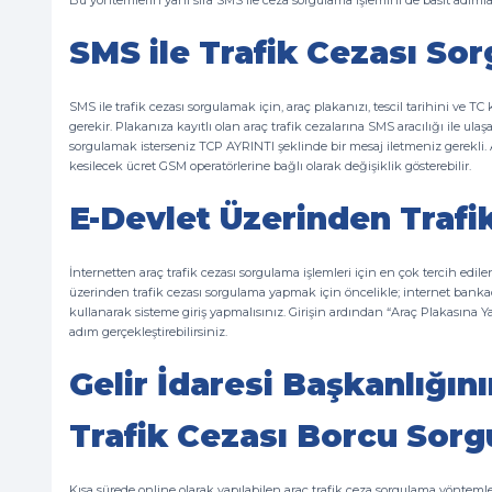
Bu yöntemlerin yanı sıra SMS ile ceza sorgulama işlemini de basit adımlarl
SMS ile Trafik Cezası So
SMS ile trafik cezası sorgulamak için, araç plakanızı, tescil tarihini ve
gerekir. Plakanıza kayıtlı olan araç trafik cezalarına SMS aracılığı ile ulaşab
sorgulamak isterseniz TCP AYRINTI şeklinde bir mesaj iletmeniz gerekli. 
kesilecek ücret GSM operatörlerine bağlı olarak değişiklik gösterebilir.
E-Devlet Üzerinden Trafi
İnternetten araç trafik cezası sorgulama işlemleri için en çok tercih edil
üzerinden trafik cezası sorgulama yapmak için öncelikle; internet bankac
kullanarak sisteme giriş yapmalısınız. Girişin ardından “Araç Plakasına
adım gerçekleştirebilirsiniz.
Gelir İdaresi Başkanlığı
Trafik Cezası Borcu Sor
Kısa sürede online olarak yapılabilen araç trafik ceza sorgulama yönteml