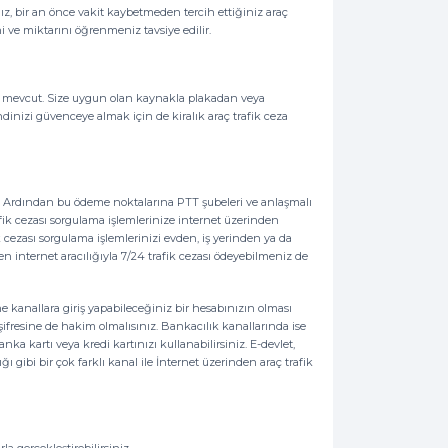
nız, bir an önce vakit kaybetmeden tercih ettiğiniz araç
i ve miktarını öğrenmeniz tavsiye edilir.
ak mevcut. Size uygun olan kaynakla plakadan veya
ndinizi güvenceye almak için de kiralık araç trafik ceza
di. Ardından bu ödeme noktalarına PTT şubeleri ve anlaşmalı
afik cezası sorgulama işlemlerinize internet üzerinden
ik cezası sorgulama işlemlerinizi evden, iş yerinden ya da
en internet aracılığıyla 7/24 trafik cezası ödeyebilmeniz de
ne kanallara giriş yapabileceğiniz bir hesabınızın olması
et şifresine de hakim olmalısınız. Bankacılık kanallarında ise
ka kartı veya kredi kartınızı kullanabilirsiniz. E-devlet,
 gibi bir çok farklı kanal ile İnternet üzerinden araç trafik