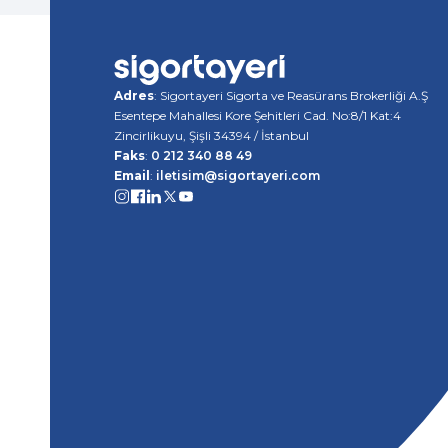
Adres
: Sigortayeri Sigorta ve Reasürans Brokerliği A.Ş
Esentepe Mahallesi Kore Şehitleri Cad. No:8/1 Kat:4
Zincirlikuyu, Şişli 34394 / İstanbul
Faks
:
0 212 340 88 49
Email
:
iletisim@sigortayeri.com