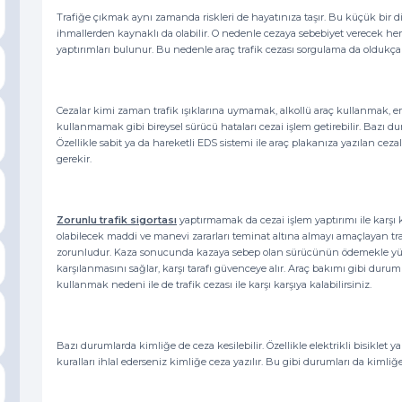
Trafiğe çıkmak aynı zamanda riskleri de hayatınıza taşır. Bu küçük bir dik
ihmallerden kaynaklı da olabilir. O nedenle cezaya sebebiyet verecek he
yaptırımları bulunur. Bu nedenle araç trafik cezası sorgulama da oldukça
Cezalar kimi zaman trafik ışıklarına uymamak, alkollü araç kullanmak, e
kullanmamak gibi bireysel sürücü hataları cezai işlem getirebilir. Bazı du
Özellikle sabit ya da hareketli EDS sistemi ile araç plakanıza yazılan cez
gerekir.
Zorunlu trafik sigortası
yaptırmamak da cezai işlem yaptırımı ile karşı 
olabilecek maddi ve manevi zararları teminat altına almayı amaçlayan trafi
zorunludur. Kaza sonucunda kazaya sebep olan sürücünün ödemekle y
karşılanmasını sağlar, karşı tarafı güvenceye alır. Araç bakımı gibi dur
kullanmak nedeni ile de trafik cezası ile karşı karşıya kalabilirsiniz.
Bazı durumlarda kimliğe de ceza kesilebilir. Özellikle elektrikli bisiklet 
kuralları ihlal ederseniz kimliğe ceza yazılır. Bu gibi durumları da kimli