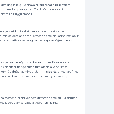
kat dağınıklığı ile ortaya çıkabileceği gibi, birtakım
r duruma karşı Karayolları Trafik Kanununun ciddi
 önemli bir uygulamadır.
mniyet şeridini ihlal etmek ya da emniyet kemeri
rumlarda cezalar siz fark etmeden araç plakasına yazılabilir.
aları araç trafik cezası sorgulaması yaparak öğrenmeniz
karşıya olabileceğiniz bir başka durum. Kaza anında
k sigortası, trafiğe çıkan tüm araçlara yaptırılması
ükümlü olduğu tazminat tutarının
sigorta
şirketi tarafından
umların da aksatılmaması nedeni ile muayenesiz araç
ya da scooter gibi ehliyet gerektirmeyen araçları kullanırken
ğe ceza sorgulaması yaparak öğrenebilirsiniz.