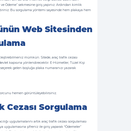
a ve Ödeme” sekmesine giriş yapınız. Ardından kimlik
leştiriniz. Bu sorgulama yöntemi sayesinde hem plakaya hem
ünün Web Sitesinden
gulama
eştirebilmeniz mümkün. Sitede, araç trafik cezası
evlet kapısına yönlendirecektir. E-Hizmetler, Tüzel Kişi
m seçerek gelen boşluğa plaka numaranızı yazarak
 borcunu hemen görüntüleyebilirsiniz.
fik Cezası Sorgulama
ılığı uygulamalarını artık araç trafik cezası sorgulaması
eya uygulamasına şifreniz ile giriş yaparak “Ödemeler”