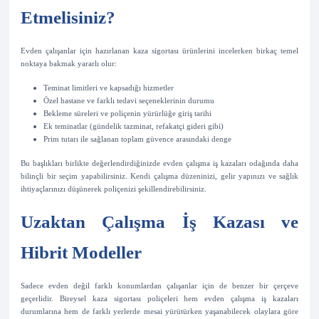
Etmelisiniz?
Evden çalışanlar için hazırlanan kaza sigortası ürünlerini incelerken birkaç temel
noktaya bakmak yararlı olur:
Teminat limitleri ve kapsadığı hizmetler
Özel hastane ve farklı tedavi seçeneklerinin durumu
Bekleme süreleri ve poliçenin yürürlüğe giriş tarihi
Ek teminatlar (gündelik tazminat, refakatçi gideri gibi)
Prim tutarı ile sağlanan toplam güvence arasındaki denge
Bu başlıkları birlikte değerlendirdiğinizde evden çalışma iş kazaları odağında daha
bilinçli bir seçim yapabilirsiniz. Kendi çalışma düzeninizi, gelir yapınızı ve sağlık
ihtiyaçlarınızı düşünerek poliçenizi şekillendirebilirsiniz.
Uzaktan Çalışma İş Kazası ve
Hibrit Modeller
Sadece evden değil farklı konumlardan çalışanlar için de benzer bir çerçeve
geçerlidir. Bireysel kaza sigortası poliçeleri hem evden çalışma iş kazaları
durumlarına hem de farklı yerlerde mesai yürütürken yaşanabilecek olaylara göre