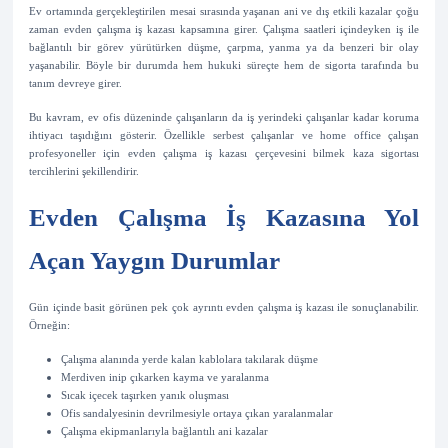
Ev ortamında gerçekleştirilen mesai sırasında yaşanan ani ve dış etkili kazalar çoğu
zaman evden çalışma iş kazası kapsamına girer. Çalışma saatleri içindeyken iş ile
bağlantılı bir görev yürütürken düşme, çarpma, yanma ya da benzeri bir olay
yaşanabilir. Böyle bir durumda hem hukuki süreçte hem de sigorta tarafında bu
tanım devreye girer.
Bu kavram, ev ofis düzeninde çalışanların da iş yerindeki çalışanlar kadar koruma
ihtiyacı taşıdığını gösterir. Özellikle serbest çalışanlar ve home office çalışan
profesyoneller için evden çalışma iş kazası çerçevesini bilmek kaza sigortası
tercihlerini şekillendirir.
Evden Çalışma İş Kazasına Yol
Açan Yaygın Durumlar
Gün içinde basit görünen pek çok ayrıntı evden çalışma iş kazası ile sonuçlanabilir.
Örneğin:
Çalışma alanında yerde kalan kablolara takılarak düşme
Merdiven inip çıkarken kayma ve yaralanma
Sıcak içecek taşırken yanık oluşması
Ofis sandalyesinin devrilmesiyle ortaya çıkan yaralanmalar
Çalışma ekipmanlarıyla bağlantılı ani kazalar