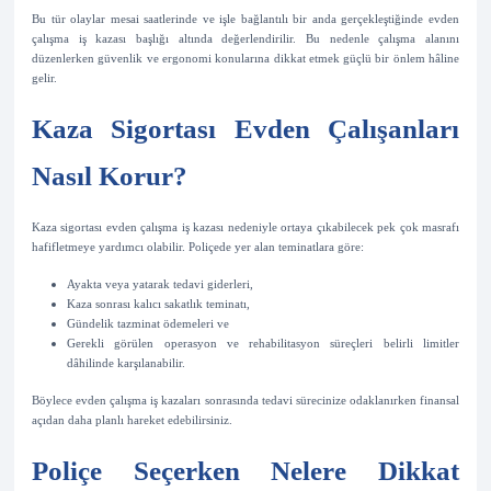
Bu tür olaylar mesai saatlerinde ve işle bağlantılı bir anda gerçekleştiğinde evden
çalışma iş kazası başlığı altında değerlendirilir. Bu nedenle çalışma alanını
düzenlerken güvenlik ve ergonomi konularına dikkat etmek güçlü bir önlem hâline
gelir.
Kaza Sigortası Evden Çalışanları
Nasıl Korur?
Kaza sigortası evden çalışma iş kazası nedeniyle ortaya çıkabilecek pek çok masrafı
hafifletmeye yardımcı olabilir. Poliçede yer alan teminatlara göre:
Ayakta veya yatarak tedavi giderleri,
Kaza sonrası kalıcı sakatlık teminatı,
Gündelik tazminat ödemeleri ve
Gerekli görülen operasyon ve rehabilitasyon süreçleri belirli limitler
dâhilinde karşılanabilir.
Böylece evden çalışma iş kazaları sonrasında tedavi sürecinize odaklanırken finansal
açıdan daha planlı hareket edebilirsiniz.
Poliçe Seçerken Nelere Dikkat