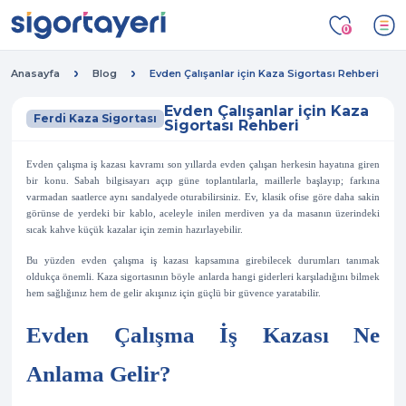
0
Anasayfa
Blog
Evden Çalışanlar için Kaza Sigortası Rehberi
Evden Çalışanlar için Kaza
Ferdi Kaza Sigortası
Sigortası Rehberi
Evden çalışma iş kazası kavramı son yıllarda evden çalışan herkesin hayatına giren
bir konu. Sabah bilgisayarı açıp güne toplantılarla, maillerle başlayıp; farkına
varmadan saatlerce aynı sandalyede oturabilirsiniz. Ev, klasik ofise göre daha sakin
görünse de yerdeki bir kablo, aceleyle inilen merdiven ya da masanın üzerindeki
sıcak kahve küçük kazalar için zemin hazırlayebilir.
Bu yüzden evden çalışma iş kazası kapsamına girebilecek durumları tanımak
oldukça önemli. Kaza sigortasının böyle anlarda hangi giderleri karşıladığını bilmek
hem sağlığınız hem de gelir akışınız için güçlü bir güvence yaratabilir.
Evden Çalışma İş Kazası Ne
Anlama Gelir?