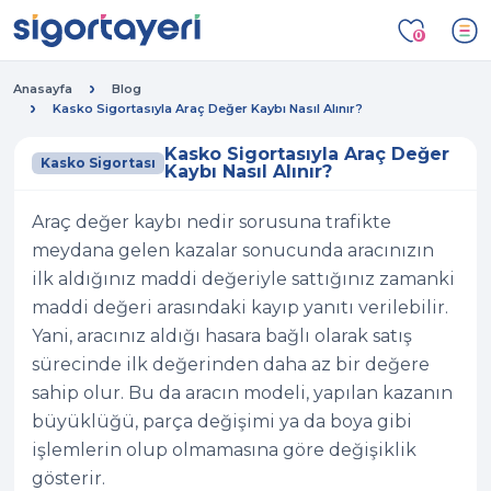
0
Anasayfa
Blog
Kasko Sigortasıyla Araç Değer Kaybı Nasıl Alınır?
Kasko Sigortasıyla Araç Değer
Kasko Sigortası
Kaybı Nasıl Alınır?
Araç değer kaybı nedir sorusuna trafikte
meydana gelen kazalar sonucunda aracınızın
ilk aldığınız maddi değeriyle sattığınız zamanki
maddi değeri arasındaki kayıp yanıtı verilebilir.
Yani, aracınız aldığı hasara bağlı olarak satış
sürecinde ilk değerinden daha az bir değere
sahip olur. Bu da aracın modeli, yapılan kazanın
büyüklüğü, parça değişimi ya da boya gibi
işlemlerin olup olmamasına göre değişiklik
gösterir.