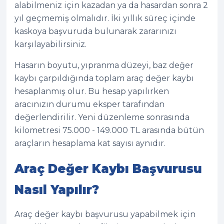
alabilmeniz için kazadan ya da hasardan sonra 2
yıl geçmemiş olmalıdır. İki yıllık süreç içinde
kaskoya başvuruda bulunarak zararınızı
karşılayabilirsiniz.
Hasarın boyutu, yıpranma düzeyi, baz değer
kaybı çarpıldığında toplam araç değer kaybı
hesaplanmış olur. Bu hesap yapılırken
aracınızın durumu eksper tarafından
değerlendirilir. Yeni düzenleme sonrasında
kilometresi 75.000 - 149.000 TL arasında bütün
araçların hesaplama kat sayısı aynıdır.
Araç Değer Kaybı Başvurusu
Nasıl Yapılır?
Araç değer kaybı başvurusu yapabilmek için