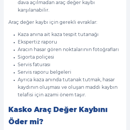
dava açılmadan araç değer kaybı
karşılanabilir.
Araç değer kaybı için gerekli evraklar:
Kaza anına ait kaza tespit tutanağı
Ekspertiz raporu
Aracın hasar gören noktalarının fotoğrafları
Sigorta poliçesi
Servis faturası
Servis raporu belgeleri
Ayrıca kaza anında tutanak tutmak, hasar
kaydının oluşması ve oluşan maddi kaybın
telafisi için azami önem taşır.
Kasko Araç Değer Kaybını
Öder mi?