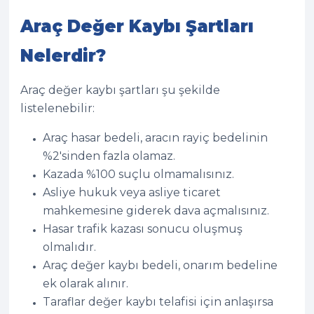
Araç Değer Kaybı Şartları
Nelerdir?
Araç değer kaybı şartları şu şekilde
listelenebilir:
Araç hasar bedeli, aracın rayiç bedelinin
%2'sinden fazla olamaz.
Kazada %100 suçlu olmamalısınız.
Asliye hukuk veya asliye ticaret
mahkemesine giderek dava açmalısınız.
Hasar trafik kazası sonucu oluşmuş
olmalıdır.
Araç değer kaybı bedeli, onarım bedeline
ek olarak alınır.
Taraflar değer kaybı telafisi için anlaşırsa