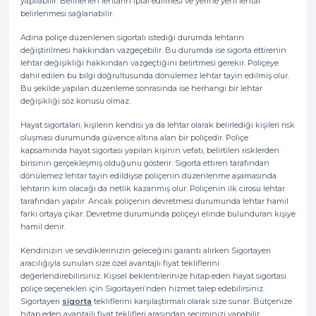
yapılabilir. Belirlenen lehtarın iptal edilmesi ve yerine yeni lehtar
belirlenmesi sağlanabilir.
Adına poliçe düzenlenen sigortalı istediği durumda lehtarın
değiştirilmesi hakkından vazgeçebilir. Bu durumda ise sigorta ettirenin
lehtar değişikliği hakkından vazgeçtiğini belirtmesi gerekir. Poliçeye
dahil edilen bu bilgi doğrultusunda dönülemez lehtar tayin edilmiş olur.
Bu şekilde yapılan düzenleme sonrasında ise herhangi bir lehtar
değişikliği söz konusu olmaz.
Hayat sigortaları, kişilerin kendisi ya da lehtar olarak belirlediği kişileri risk
oluşması durumunda güvence altına alan bir poliçedir. Poliçe
kapsamında hayat sigortası yapılan kişinin vefatı, belirtilen risklerden
birisinin gerçekleşmiş olduğunu gösterir. Sigorta ettiren tarafından
dönülemez lehtar tayin edildiyse poliçenin düzenlenme aşamasında
lehtarın kim olacağı da netlik kazanmış olur. Poliçenin ilk cirosu lehtar
tarafından yapılır. Ancak poliçenin devretmesi durumunda lehtar hamil
farkı ortaya çıkar. Devretme durumunda poliçeyi elinde bulunduran kişiye
hamil denir.
Kendinizin ve sevdiklerinizin geleceğini garanti alırken Sigortayeri
aracılığıyla sunulan size özel avantajlı fiyat tekliflerini
değerlendirebilirsiniz. Kişisel beklentilerinize hitap eden hayat sigortası
poliçe seçenekleri için Sigortayeri’nden hizmet talep edebilirsiniz.
Sigortayeri
sigorta
tekliflerini karşılaştırmalı olarak size sunar. Bütçenize
hitap eden avantajlı fiyat teklifleri arasından seçiminizi yapabilir,