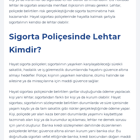
lehtar ile sigortalı arasında menfaat ilişkisinin olması gerekir. Lehtar,
poliçede belirtilen risk gerçekleştiğinde sigorta tazminatına hak
kazanandır. Hayat sigortası poliçelerinde hayatta kalmak şartıyla
sigortalının kendisi de lehtar olabilir.
Sigorta Poliçesinde Lehtar
Kimdir?
Hayat sigorta poliçeleri; sigortalının yaşarken karşılaşabileceği sürekli
sakatlık, hastalık ve iş göremezlik durumlarında hayatını güvence altına
almayı hedefler. Poliçe; kişinin yaşarken kendisine, ölümü halinde ise
ailesine ya da mirasçılarına için maddi güvence sağlar.
Hayat sigortası poliçesinde belirtilen şartlar oluştuğunda ödeme yapılacak
kişi yani lehtar, sigortalıdan farklı bir kişi ya da kurum olabilir. Hayat
sigortası, sigortalının sözleşmede belirtilen durumlarda ve süre içerisinde
yaşam kaybı ya da tam sakatlık gibi riskler gerçekleştiğinde ödeme yapar.
Kişi, poliçede yer alan kaza benzeri durumlarda yaşamını kaybettiyse
tazminatı alan kişi ya da kurumdur açıklaması, lehtar ne demek sorusu
için yanıt oluşturur. Banka kredi sözleşmeleri dahilinde düzenlenen
poliçelerde lehtar; güvence altına alınan kurum yani banka olur. Bu
doğrultuda sigortalı vefat ettiğinde banka; kredi borcundan doğan maddi