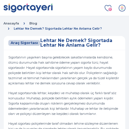
0
Anasayfa
Blog
Lehtar Ne Demek? Sigortada Lehtar Ne Anlama Gelir?
Lehtar Ne Demek? Sigortada
Araç Sigortası
Lehtar Ne Anlama Gelir?
Sigortalının yaşarken başına gelebilecek sakatlanmalarda kendisine,
ölümü durumunda hak sahibine ödeme yapan sigorta türü; hayat
sigortasıdır. Hayat sigortasında sigortalının yaşam kaybı durumunda
poliçede belirtilen kişi lehtar olarak hak sahibi olur. Poliçelerin sağladığı
tazminat ve teminat haklarından yararlanan gerçek ya da tüzel kişilerdir
açıklaması lehtar ne demek sorusuna cevap olarak verilebilir.
Hayat sigortasında lehtar, keşideci ve muhatap olarak üç farklı taraf söz
konusudur. Muhatap, poliçede belirtilen aylık ödemeleri yapan kişidir.
Sigorta kapsamında oluşan risklerin gerçekleşmesi durumunda
ödemelerden yararlanacak kişi lehtardır. Muhatap ve lehtar ile iletişimde
olan ve poliçeyi düzenleyen ise keşideci olarak tanımlanır.
Hayat sigortası poliçelerinde taraf olmadan lehine sözleşme düzenlenen
kişi ya da kurumlar da sigortada lehtar olarak tanımlanabilir. Bu noktada