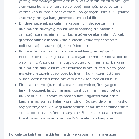
yandığında devreye girecek bir mini kasko sahibi olabilirsiniz. Eğer
aracınızda bu tarz bir sorun olabileceğinden şüphe ediyorsanız
yanma konusunda bir dar kapsamlı poliçe seçebilirsiniz. Bu şekilde
aracınız yanmaya karşı güvence altında olabilir.
Bir diğer seçenek ise çalınma kapsamıdır. Sadece çalınma
durumunda devreye giren bir kasko seçeneğidir. Aracınız
çalındığında masrafınızın bir kısmı güvence altına alınır. Ancak
güvence altına alınacak kısmın, aracın kasko değerine oranı
poliçeye bağlı olarak değişiklik gösterebilir.
Poliçeler firmaların sundukları seçeneklere göre değişir. Bu
nedenle her türlü araç hasarını kapsayan bir mini kasko sahibi de
olabilirsiniz. Ancak primler düşük olduğu için herhangi bir kaza
durumunda düşük bir miktar beklemelisiniz. Bu tarz bir poliçede
maksimum tazminat poliçede belirlenir. Bu miktarın üstünde
oluşabilecek hasarı kendiniz karşılamak zorunda olursunuz.
Firmaların sunduğu mini kapsamlı seçenekler, firmaya göre
farklılık gösterebilir. Bunlar arasında ihtiyari mali mesuliyet de
bulunabilir. Bu kapsam ise hasarın trafik sigortası tarafından
karşılanması sonrası kalan kısım içindir. Bu şekilde bir mini kasko
seçtiyseniz, öncelikle karşı tarafa verilen hasar limit dahilinde sizin
sigorta poliçeniz tarafından karşılanır. Bu limit ile hasarın maddi
boyutu arasında kalan kısım ise İMM tarafından karşılanır.
Poliçelerde belirtilen maddi teminatlar ve kapsamlar firmaya göre