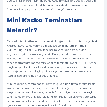
değişebilir. Poliçenin ismi de bu noktada firmaya göre değişir. Doğru bir
mini kasko seçimi için farklı firmaların sundukları kapsam ve prim
ücretlerini karşılaştırmanız daha doğru bir yöntem olur.
Mini Kasko Teminatları
Nelerdir?
Dar kasko teminatları, mini bir paket olduğu için ismi gibi oldukça dardır.
Anahtar kaybı ya da yanma gibi sadece belirli durumların mali
yükümlülüğünü alır. Bu noktada seçim yaparken size sunulan
seçenekleri iyi araştırmanız gerekir. Bu seçenekler arasından bazılarını
belirleyip bunlara göre seçimler yapabilirsiniz. Bazı firmalar mini
teminatları arasına sadece mini onarım teminatı koyabilir. Bu durumda
araçta oluşabilecek mini hasarları kapsam içine alabilirsiniz. Yanma,
hırsızlığa ya da hırsızlık girişimine karşı olan teminatları ise sadece bu
koşullar sağlandığında kullanabilirsiniz.
Mini paketler, tüm teminatları içermediği için bazı firmalar tarafından
size sunulan bazı farklı seçenekler olabilir. Örneğin çalınma riskine
karşılık dar kapsam kasko seçtiyseniz firma poliçenize anahtar kaybı
teminatı da ekleyebilir. Eğer siz farklı teminatları da eklemek isterseniz
bunu firma yetkilisine iletebilirsiniz. Düşük teminatlı bir hasar poliçesi
içerisine mini onarım da ekleyebilirsiniz. Ancak bu durum firma