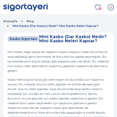
0
Anasayfa
Blog
Mini Kasko (Dar Kasko) Nedir? Mini Kasko Neleri Kapsar?
Mini Kasko (Dar Kasko) Nedir?
Kasko Sigortası
Mini Kasko Neleri Kapsar?
Mini kasko, diğer adıyla dar kapsamlı kasko, araçların hasar durumlarına
karşı sağladığı geniş teminatlar ile öne çıkan bir sigorta seçeneğidir. Bu
tip kaskoda prim düşük olduğu gibi kapsama alanı da dardır. Bu nedenle
mini kasko nedir şeklinde bir araştırma yaparken kapsama da bakmanız
gerekir.
Kasko herhangi bir kaza gibi istenmeyen bir durumda sizin hasarınızı
karşılar. Bu noktada zorunlu trafik sigortası ile birlikte devreye girer.
Ancak zorunlu trafik sigortası, kaza durumunda karşı tarafın hasarını
karşıladığı için, siz ağır bir mali yükün altına girebilirsiniz. İşte bu
durumun önüne geçmek için kasko sigortası yaptırmanız gerekir. Bu
nedenle farklı kasko seçenekleri için araştırma yapmanız gerekir.
Araştırma sırasında dar kapsamlı kasko gibi seçenekleri de
değerlendirebilirsiniz. Kaza durumlarında yaşayacağınız maddi boyutu