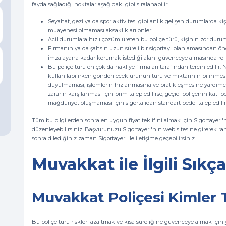
fayda sağladığı noktalar aşağıdaki gibi sıralanabilir:
Seyahat, gezi ya da spor aktivitesi gibi anlık gelişen durumlarda 
muayenesi olmaması aksaklıkları önler.
Acil durumlara hızlı çözüm üreten bu poliçe türü, kişinin zor duru
Firmanın ya da şahsın uzun süreli bir sigortayı planlamasından ö
imzalayana kadar korumak istediği alanı güvenceye almasında rol 
Bu poliçe türü en çok da nakliye firmaları tarafından tercih edilir. 
kullanılabilirken gönderilecek ürünün türü ve miktarının bilinmesi po
duyulmaması, işlemlerin hızlanmasına ve pratikleşmesine yardımcı ol
zararın karşılanması için prim talep edilirse, geçici poliçenin kati 
mağduriyet oluşmaması için sigortalıdan standart bedel talep edilir
Tüm bu bilgilerden sonra en uygun fiyat teklifini almak için Sigortayeri'ni
düzenleyebilirsiniz. Başvurunuzu Sigortayeri'nin web sitesine girerek rah
sonra dilediğiniz zaman Sigortayeri ile iletişime geçebilirsiniz.
Muvakkat ile İlgili Sıkç
Muvakkat Poliçesi Kimler T
Bu poliçe türü riskleri azaltmak ve kısa süreliğine güvenceye almak için ya