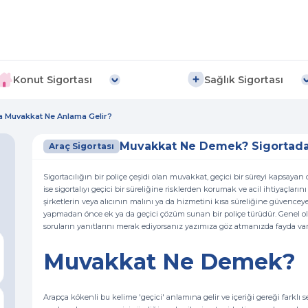
Konut Sigortası
Sağlık Sigortası
 Muvakkat Ne Anlama Gelir?
Muvakkat Ne Demek? Sigortada
Araç Sigortası
Sigortacılığın bir poliçe çeşidi olan muvakkat, geçici bir süreyi kapsaya
ise sigortalıyı geçici bir süreliğine risklerden korumak ve acil ihtiyaçla
şirketlerin veya alıcının malını ya da hizmetini kısa süreliğine güvencey
yapmadan önce ek ya da geçici çözüm sunan bir poliçe türüdür. Genel ola
soruların yanıtlarını merak ediyorsanız yazımıza göz atmanızda fayda var
Muvakkat Ne Demek?
Arapça kökenli bu kelime 'geçici' anlamına gelir ve içeriği gereği farklı 