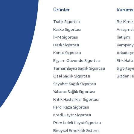
Ürünler
Kurums
Trafik Sigortası
Biz Kimiz
Kasko Sigortası
Anlaşmalı
İMM Sigortası
İletişim
Dask Sigortası
Kampanya
Konut Sigortası
Arkadaşın
Eşyam Güvende Sigortası
Etik Hattı
Tamamlayıcı Sağlık Sigortası
Sigortaye
Özel Sağlık Sigortası
Bizden H
Seyahat Sağlık Sigortası
Yabancı Sağlık Sigortası
Kritik Hastalıklar Sigortası
Ferdi Kaza Sigortası
Kredi Hayat Sigortası
Prim İadeli Hayat Sigortası
Bireysel Emeklilik Sistemi