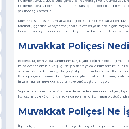
ne demek sorusu, geçici süreliğine alıcı ile sigorta şirketi arasında yapıl
ne demek sorusu belirli bir sigorta prim karşılığında genellikle bir yıldan 
şeklinde açıklanabilir.
Muvakkat sigortası kurumsal ya da kişisel etkinlikleri ve faaliyetleri güv
teminatı, iş gezileri ve seyahatler, spor aktiviteleri ya da özel organizasyo
her yıl düzenli yenilenemeyen, özel beyanlarla düzenlenebilen ve süresi
Muvakkat Poliçesi Nedi
Sigorta
, kişilerin ya da kurumların karşılaşabileceği risklere karşı madd
muvakkat anlamının karşılığı ise şahısların ya da kurumların belirli bir sür
almasını ifade eder. Bu sigorta içeriği ilgili firmalar tarafından flotan po
flotan poliçesinin süresi dolduğunda karşılıklı iptal olur. Bu süreçte alıcı
imzaları atarsa muvakkat sigorta kuvertürü oluşturulmuş olur.
Sigortalının primini ödediği sürece devam eden muvakkat poliçesi, kişinin
konusuna göre yük, mülk, araç ya da eşya ile ilgili bir hasar oluştuğunda 
Muvakkat Poliçesi Ne İ
İlgili poliçe, aniden oluşan taleplerin ya da ihtiyaçların gündeme gelmes