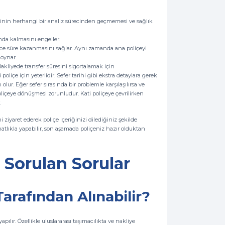
kişinin herhangi bir analiz sürecinden geçmemesi ve sağlık
mda kalmasını engeller.
nce süre kazanmasını sağlar. Aynı zamanda ana poliçeyi
oynar.
Nakliyede transfer süresini sigortalamak için
liçe için yeterlidir. Sefer tarihi gibi ekstra detaylara gerek
ur. Eğer sefer sırasında bir problemle karşılaşılırsa ve
poliçeye dönüşmesi zorunludur. Kati poliçeye çevrilirken
.
 ziyaret ederek poliçe içeriğinizi dilediğiniz şekilde
atlıkla yapabilir, son aşamada poliçeniz hazır olduktan
a Sorulan Sorular
arafından Alınabilir?
pılır. Özellikle uluslararası taşımacılıkta ve nakliye