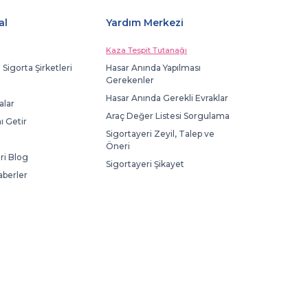
al
Yardım Merkezi
Kaza Tespit Tutanağı
 Sigorta Şirketleri
Hasar Anında Yapılması
Gerekenler
Hasar Anında Gerekli Evraklar
lar
Araç Değer Listesi Sorgulama
ı Getir
Sigortayeri Zeyil, Talep ve
Öneri
ri Blog
Sigortayeri Şikayet
aberler