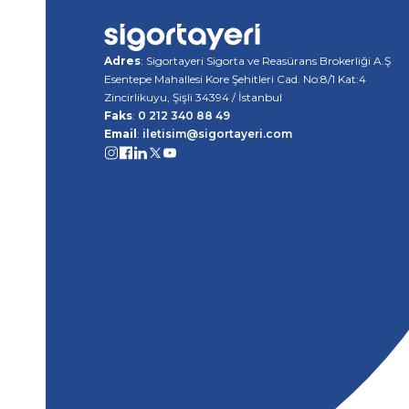
Adres
: Sigortayeri Sigorta ve Reasürans Brokerliği A.Ş
Esentepe Mahallesi Kore Şehitleri Cad. No:8/1 Kat:4
Zincirlikuyu, Şişli 34394 / İstanbul
Faks
:
0 212 340 88 49
Email
:
iletisim@sigortayeri.com