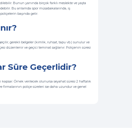
edilebilir. Bunun yanında birçok farklı meslekte ve yaşta
 edebilir. Bu anlamda spor müsabakalarında, iş
poliçelerin başında gelir.
nır?
eçilir, gerekli belgeler (kimlik, ruhsat, tapu vb.) sunulur ve
çesi düzenlenir ve geçici teminat sağlanır. Poliçenin süresi
r Süre Geçerlidir?
ini kapsar. Örnek verilecek olunursa seyahat süresi 2 haftalık
ye firmalarının poliçe süreleri ise daha uzundur ve genel