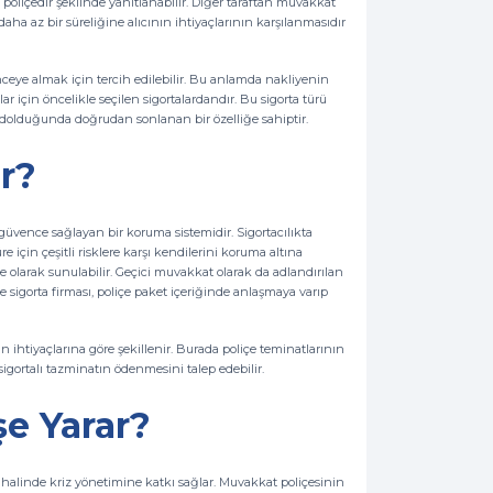
an poliçedir şeklinde yanıtlanabilir. Diğer taraftan muvakkat
daha az bir süreliğine alıcının ihtiyaçlarının karşılanmasıdır
enceye almak için tercih edilebilir. Bu anlamda nakliyenin
nlar için öncelikle seçilen sigortalardandır. Bu sigorta türü
 dolduğunda doğrudan sonlanan bir özelliğe sahiptir.
r?
i güvence sağlayan bir koruma sistemidir. Sigortacılıkta
e için çeşitli risklere karşı kendilerini koruma altına
liçe olarak sunulabilir. Geçici muvakkat olarak da adlandırılan
 ve sigorta firması, poliçe paket içeriğinde anlaşmaya varıp
 ihtiyaçlarına göre şekillenir. Burada poliçe teminatlarının
sigortalı tazminatın ödenmesini talep edebilir.
şe Yarar?
i halinde kriz yönetimine katkı sağlar. Muvakkat poliçesinin