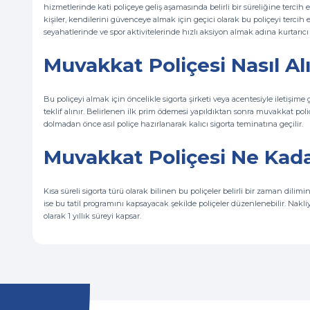
hizmetlerinde kati poliçeye geliş aşamasında belirli bir süreliğine tercih 
kişiler, kendilerini güvenceye almak için geçici olarak bu poliçeyi tercih
seyahatlerinde ve spor aktivitelerinde hızlı aksiyon almak adına kurtarıcı 
Muvakkat Poliçesi Nasıl Alı
Bu poliçeyi almak için öncelikle sigorta şirketi veya acentesiyle iletişime g
teklif alınır. Belirlenen ilk prim ödemesi yapıldıktan sonra muvakkat poli
dolmadan önce asıl poliçe hazırlanarak kalıcı sigorta teminatına geçilir.
Muvakkat Poliçesi Ne Kada
Kısa süreli sigorta türü olarak bilinen bu poliçeler belirli bir zaman dilim
ise bu tatil programını kapsayacak şekilde poliçeler düzenlenebilir. Nakli
olarak 1 yıllık süreyi kapsar.