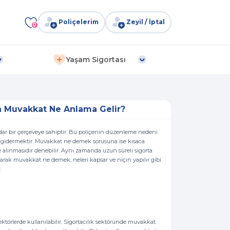
Poliçelerim
Zeyil / İptal
0
Yaşam Sigortası
 Muvakkat Ne Anlama Gelir?
n dar bir çerçeveye sahiptir. Bu poliçenin düzenleme nedeni
rını gidermektir. Muvakkat ne demek sorusuna ise kısaca
e alınmasıdır denebilir. Aynı zamanda uzun süreli sigorta
rak muvakkat ne demek, neleri kapsar ve niçin yapılır gibi
.
sektörlerde kullanılabilir. Sigortacılık sektöründe muvakkat