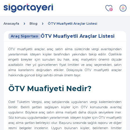
0
Anasayfa
Blog
ÖTV Muafiyetli Araçlar Listesi
ÖTV Muafiyetli Araçlar Listesi
Araç Sigortası
ÖTV muafiyetli araçlar, araç satın alma sürecinde vergi avantajından
yararlanmak isteyen kişiler tarafından yakından takip edilir. Özellikle
engelli bireyler için sunulan bu hak, araç maliyetini önemli ölçüde
azaltabilir. Her yıl güncellenen fiyat limitleri ve araç seçenekleri, satın
alma kararlarını doğrudan etkiler. Dolayısıyla ÖTV muafiyetli araçlar
hakkında güncel bilgi sahibi olmak önem taşır.
ÖTV Muafiyeti Nedir?
Özel Tüketim Vergisi, araç satışlarında uygulanan vergi kalemlerinden
biridir. Belirli şartları sağlayan kişiler için ÖTV konusunda avantaj
uygulanır. Böylece araç satın alma maliyeti daha düşük seviyelere iner.
Söz konusu uygulamadan yararlanmak isteyen kişiler için ÖTV muafiyetli
araç alma şartları belirleyici olur. Başvuru sırasında sağlık raporu ve diğer
resmi belgeler incelenir. Uygun bulunan kişiler, belirlenen limitler