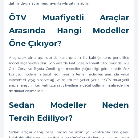
dahilindeki araçları vergi avantajıyla satın alabilir.
ÖTV Muafiyetli Araçlar
Arasında Hangi Modeller
Öne Çıkıyor?
Araç satın alma aşamasında kullanıcıların ilk baktığı konu genellikle
model seçenekleri olur. Son yıllarda Fiat Egea, Renault Clio, Hyundai i20,
Opel Corsa ve Toyota Corolla gibi modeller yoğun ilgi görmektedir. Söz
konusu modellerin tercih edilmesinin temel nedenleri arasında yakıt
ekonomisi, yaygın servis ağı ve bakım maliyetleri yer alır. ÖTV muafiyetli
araçlar araştırılırken yalnızca satış fiyatlarına değil kullanım maliyetlerine
de dikkat edilmelidir.
Sedan Modeller Neden
Tercih Ediliyor?
Sedan araçlar geniş bagaj hacmi ve uzun yol konforuyla öne çıkar.
Kalabalık aileler ve sık seyahat eden sürücüler söz konusu araçları tercih