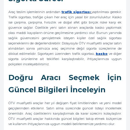
Araç teslim işlemlerinin ardından
trafik sigortası
yaptırılması gerekir.
Trafik sigortası, trafiğe çıkan her araç için yasal bir zorunluluktur. Kasko
ise çarpma, çarpışma, hırsızlık ve doğal afet gibi birçok riske karşı ek
güvence sağlar. Özellikle yeni satın alınan araçlarda kasko yaptırmak
olası maddi kayıpların önüne geçilmesine yardımcı olur. Bunun yanında
sağlık güvencesini genişletmek isteyen kişiler özel sağlık sigortası
seçeneklerini de değerlendirebilir. Dolayısıyla ÖTV muafiyetli araçlar satın
alındıktan sonra yalnızca araç seçimine değil sigorta süreçlerine de
dikkat edilmelidir. Sigortayeri üzerinden trafik sigortası,
kasko
ve diğer
sigorta ürünlerine ait teklifleri karşılaştırabilir, ihtiyaçlarınıza uygun
poliçeleri inceleyebilirsiniz.
Doğru Aracı Seçmek İçin
Güncel Bilgileri İnceleyin
ÖTV muafiyetli araçlar her yıl değişen fiyat limitlerinden ve yeni model
geçişlerinden etkilenir. Satın alma sürecinde güncel listeyi incelemek
önemlidir. Araç özelliklerini karşılaştırmak da karar sürecini kolaylaştırır.
ÖTV muafiyetli araçlar hakkında güncel bilgileri takip etmek bütçenize
ve kullanım ihtiyaçlarınıza uygun modeli belirlemenize yardımcı olur.