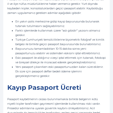
il ve ilçe nüfus müdürlüklerine haber vermeniz gerekir. Yurt dışında
kaybeden kişiler, konsolosluklardan geçici pasaport alabilir. Kaybolduğu
zaman uygulamanız gereken adımlar aşağıdaki gibidir:
En yakın polis merkezine gidip kayıp başvurusunda bulunarak
tutanak tutulmasını sağlayabilirsiniz.
Farklı işlemlerde kullanmak üzere "aslı gibidir" yazısını almanız
gerekir.
Türkiye Cumhuriyeti temsilciliklerine biyometrik fotoğraf ve kimlik
belgesi ile birlikte geçici pasaport başvurusunda bulunabilirsiniz.
Başvurunuzu tamamladıktan 10-15 dakika sonra yeni
pasaportunuzu alabilir ve sistemden eskisini iptal ettirebilirsiniz.
Eski pasaport ile aldığınız vizeyi iptal ettirmek için tutanak, fotokopi
ve bireysel dilekçe ile müracaat ederek gerçekleştirebilirsiniz.
Yeni pasaport çıkarırken eski pasaportunuzdan kalan süre eklenir.
Ek süre için pasaport defter bedeli ödeme işlemini
gerçekleştirmeniz gerekir.
Kayıp Pasaport Ücreti
Pasaport kaybetmenin cezası bulunmamakla birlikte belgenin kötü
niyetli kişiler tarafından gayriresmî işlemlerde kullanılması riski vardır.
Prosedür adımlarına uyarak güvenlik kaybını önleyebilirsiniz. Acil
durumlarda dış temsilcilikler tarafından verilen geçici pasaporta bedel