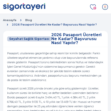
0
Anasayfa
Blog
2026 Pasaport Ücretleri Ne Kadar? Başvurusu Nasıl Yapılır?
2026 Pasaport Ücretleri
Ne Kadar? Başvurusu
Seyahat Sağlık Sigortası
Nasıl Yapılır?
Pasaport, uluslararası geçerliliğe sahip resmî bir kimlik belgesidir. Farklı
ülkelere seyahat etmenize yardımcı olup vize başvurularında referans
olarak gösterilir. Pasaport türünü belirledikten sonra Nüfus ve Vatandaşlık
İşleri Genel Müdürlüğü'nün sistemine başvurmanız gerekir. Gerekli
evrakları zamanında ve eksiksiz bir şekilde teslim ederek süreci
tamamlayabilirsiniz. Ardından, pasaportunuzu başvuru merkezinden ya
da posta ile teslim alabilirsiniz.
Pasaport ücreti 2026 yılında önceki yıla göre artış göstermiştir. Ücretler,
kullanım süresi ile birlikte harç ve defter bedelleri üzerinden belirlenir.
Bordo pasaport ücreti 6 aylık 3.494,40 TL, 1 yıllık 4.584,40 TL, 2 yıllık
6.766,40 TL, 3 yıllık 9.135 TL, 4-10 yıllık ise 13.409 TL'dir. Hususi ve hizmet
damgalı pasaportlar ile 25 yaş altındaki öğrencilere verilen öğrenci
pasaportları, harç bedelinden muaf tutulur; yalnızca defter bedeli ödenir.