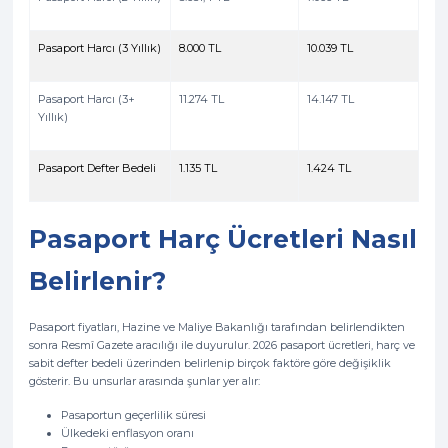
Pasaport Harcı (3 Yıllık)
8.000 TL
10.039 TL
Pasaport Harcı (3+
11.274 TL
14.147 TL
Yıllık)
Pasaport Defter Bedeli
1.135 TL
1.424 TL
Pasaport Harç Ücretleri Nasıl
Belirlenir?
Pasaport fiyatları, Hazine ve Maliye Bakanlığı tarafından belirlendikten
sonra Resmî Gazete aracılığı ile duyurulur. 2026 pasaport ücretleri, harç ve
sabit defter bedeli üzerinden belirlenip birçok faktöre göre değişiklik
gösterir. Bu unsurlar arasında şunlar yer alır:
Pasaportun geçerlilik süresi
Ülkedeki enflasyon oranı