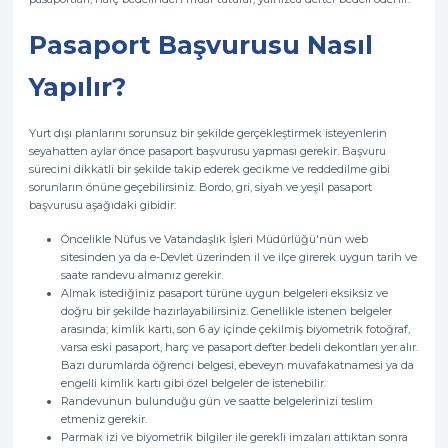
Pasaport Başvurusu Nasıl
Yapılır?
Yurt dışı planlarını sorunsuz bir şekilde gerçekleştirmek isteyenlerin
seyahatten aylar önce pasaport başvurusu yapması gerekir. Başvuru
sürecini dikkatli bir şekilde takip ederek gecikme ve reddedilme gibi
sorunların önüne geçebilirsiniz. Bordo, gri, siyah ve yeşil pasaport
başvurusu aşağıdaki gibidir:
Öncelikle Nüfus ve Vatandaşlık İşleri Müdürlüğü'nün web
sitesinden ya da e-Devlet üzerinden il ve ilçe girerek uygun tarih ve
saate randevu almanız gerekir.
Almak istediğiniz pasaport türüne uygun belgeleri eksiksiz ve
doğru bir şekilde hazırlayabilirsiniz. Genellikle istenen belgeler
arasında; kimlik kartı, son 6 ay içinde çekilmiş biyometrik fotoğraf,
varsa eski pasaport, harç ve pasaport defter bedeli dekontları yer alır.
Bazı durumlarda öğrenci belgesi, ebeveyn muvafakatnamesi ya da
engelli kimlik kartı gibi özel belgeler de istenebilir.
Randevunun bulunduğu gün ve saatte belgelerinizi teslim
etmeniz gerekir.
Parmak izi ve biyometrik bilgiler ile gerekli imzaları attıktan sonra