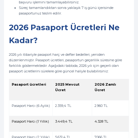
başvuru işlemini tamamlayabilirsiniz.
Süreç tamamlandıktan sonra yaklaşık 7 iş günü içerisinde
pasaportunuz teslim edilir.
2026 Pasaport Ücretleri Ne
Kadar?
2026 yılı itibariyle pasaport harç ve defter bedelleri, yeniden
düzenlenmiştir. Pasaport ücretleri, pasaportun geçerlilik süresine göre
farklılık göstermektedir. Aşağıdaki tabloda, 2026 yılı için geçerli olan
pasaport ücretlerini sürelere göre güncel haliyle bulabilirsiniz:
Pasaport ücretleri
2025 Mevcut
2026 Zamlı
Ücret
Ücret
Pasaport Harcı (6 Aylık)
2.359,4 TL
2.960 TL
Pasaport Harcı (1 Yıllık)
3.449,4 TL
4.328 TL
Pasaport Harcı (2 Yıllık)
5.631,4 TL
7.066 TL