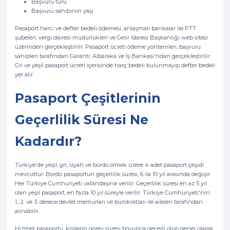
Başvuru türü
Başvuru sahibinin yaşı
Pasaport harcı ve defter bedeli ödemesi, anlaşmalı bankalar ile PTT
şubeleri, vergi dairesi müdürlükleri ve Gelir İdaresi Başkanlığı web sitesi
üzerinden gerçekleştirilir. Pasaport ücreti ödeme yöntemleri, başvuru
sahipleri tarafından Garanti, Albaraka ve İş Bankası'ndan gerçekleştirilir.
Gri ve yeşil pasaport ücreti içerisinde harç bedeli bulunmayıp defter bedeli
yer alır.
Pasaport Çeşitlerinin
Geçerlilik Süresi Ne
Kadardır?
Türkiye'de yeşil, gri, siyah ve bordo olmak üzere 4 adet pasaport çeşidi
mevcuttur. Bordo pasaportun geçerlilik süresi, 6 ila 10 yıl arasında değişir.
Her Türkiye Cumhuriyeti vatandaşına verilir. Geçerlilik süresi en az 5 yıl
olan yeşil pasaport, en fazla 10 yıl süreyle verilir. Türkiye Cumhuriyeti'nin
1., 2. ve 3. derece devlet memurları ve bürokratları ile aileleri tarafından
alınabilir.
Hizmet pasaportu, kişilerin görev süresi boyunca geçerli olup genel olarak