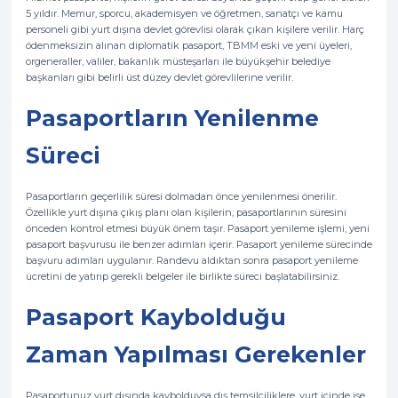
5 yıldır. Memur, sporcu, akademisyen ve öğretmen, sanatçı ve kamu
personeli gibi yurt dışına devlet görevlisi olarak çıkan kişilere verilir. Harç
ödenmeksizin alınan diplomatik pasaport, TBMM eski ve yeni üyeleri,
orgeneraller, valiler, bakanlık müsteşarları ile büyükşehir belediye
başkanları gibi belirli üst düzey devlet görevlilerine verilir.
Pasaportların Yenilenme
Süreci
Pasaportların geçerlilik süresi dolmadan önce yenilenmesi önerilir.
Özellikle yurt dışına çıkış planı olan kişilerin, pasaportlarının süresini
önceden kontrol etmesi büyük önem taşır. Pasaport yenileme işlemi, yeni
pasaport başvurusu ile benzer adımları içerir. Pasaport yenileme sürecinde
başvuru adımları uygulanır. Randevu aldıktan sonra pasaport yenileme
ücretini de yatırıp gerekli belgeler ile birlikte süreci başlatabilirsiniz.
Pasaport Kaybolduğu
Zaman Yapılması Gerekenler
Pasaportunuz yurt dışında kaybolduysa dış temsilciliklere, yurt içinde ise