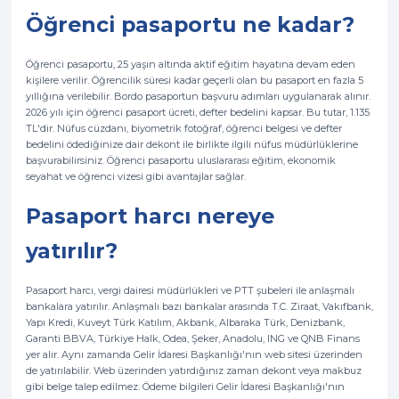
Öğrenci pasaportu ne kadar?
Öğrenci pasaportu, 25 yaşın altında aktif eğitim hayatına devam eden
kişilere verilir. Öğrencilik süresi kadar geçerli olan bu pasaport en fazla 5
yıllığına verilebilir. Bordo pasaportun başvuru adımları uygulanarak alınır.
2026 yılı için öğrenci pasaport ücreti, defter bedelini kapsar. Bu tutar, 1.135
TL'dir. Nüfus cüzdanı, biyometrik fotoğraf, öğrenci belgesi ve defter
bedelini ödediğinize dair dekont ile birlikte ilgili nüfus müdürlüklerine
başvurabilirsiniz. Öğrenci pasaportu uluslararası eğitim, ekonomik
seyahat ve öğrenci vizesi gibi avantajlar sağlar.
Pasaport harcı nereye
yatırılır?
Pasaport harcı, vergi dairesi müdürlükleri ve PTT şubeleri ile anlaşmalı
bankalara yatırılır. Anlaşmalı bazı bankalar arasında T.C. Ziraat, Vakıfbank,
Yapı Kredi, Kuveyt Türk Katılım, Akbank, Albaraka Türk, Denizbank,
Garanti BBVA, Türkiye Halk, Odea, Şeker, Anadolu, ING ve QNB Finans
yer alır. Aynı zamanda Gelir İdaresi Başkanlığı'nın web sitesi üzerinden
de yatırılabilir. Web üzerinden yatırdığınız zaman dekont veya makbuz
gibi belge talep edilmez. Ödeme bilgileri Gelir İdaresi Başkanlığı'nın