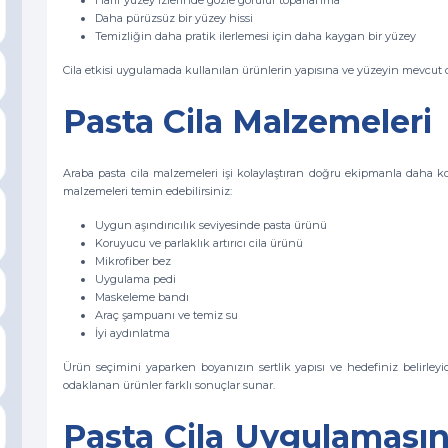
Hafif yüzey izlerinde gözle görülür toparlanma
Daha pürüzsüz bir yüzey hissi
Temizliğin daha pratik ilerlemesi için daha kaygan bir yüzey
Cila etkisi uygulamada kullanılan ürünlerin yapısına ve yüzeyin mevcut
Pasta Cila Malzemeleri
Araba pasta cila malzemeleri işi kolaylaştıran doğru ekipmanla daha k
malzemeleri temin edebilirsiniz:
Uygun aşındırıcılık seviyesinde pasta ürünü
Koruyucu ve parlaklık artırıcı cila ürünü
Mikrofiber bez
Uygulama pedi
Maskeleme bandı
Araç şampuanı ve temiz su
İyi aydınlatma
Ürün seçimini yaparken boyanızın sertlik yapısı ve hedefiniz belirleyici
odaklanan ürünler farklı sonuçlar sunar.
Pasta Cila Uygulamasın