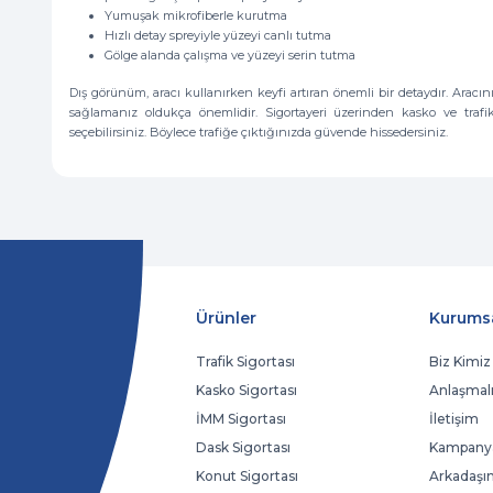
Yumuşak mikrofiberle kurutma
Hızlı detay spreyiyle yüzeyi canlı tutma
Gölge alanda çalışma ve yüzeyi serin tutma
Dış görünüm, aracı kullanırken keyfi artıran önemli bir detaydır. Aracı
sağlamanız oldukça önemlidir. Sigortayeri üzerinden kasko ve trafik 
seçebilirsiniz. Böylece trafiğe çıktığınızda güvende hissedersiniz.
Ürünler
Kurums
Trafik Sigortası
Biz Kimiz
Kasko Sigortası
Anlaşmalı
İMM Sigortası
İletişim
Dask Sigortası
Kampanya
Konut Sigortası
Arkadaşın