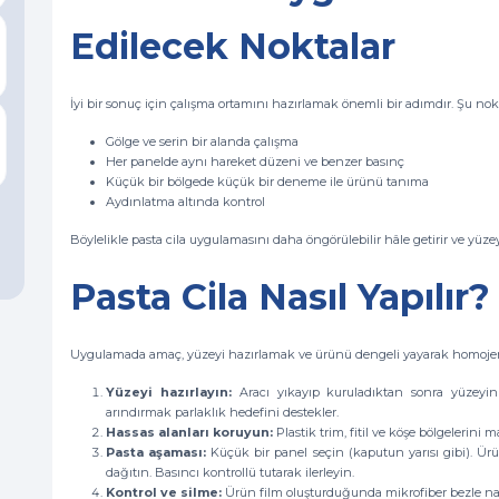
Edilecek Noktalar
İyi bir sonuç için çalışma ortamını hazırlamak önemli bir adımdır. Şu noktal
Gölge ve serin bir alanda çalışma
Her panelde aynı hareket düzeni ve benzer basınç
Küçük bir bölgede küçük bir deneme ile ürünü tanıma
Aydınlatma altında kontrol
Böylelikle pasta cila uygulamasını daha öngörülebilir hâle getirir ve yüzeyde
Pasta Cila Nasıl Yapılır?
Uygulamada amaç, yüzeyi hazırlamak ve ürünü dengeli yayarak homojen bir
Yüzeyi hazırlayın:
Aracı yıkayıp kuruladıktan sonra yüzeyi
arındırmak parlaklık hedefini destekler.
Hassas alanları koruyun:
Plastik trim, fitil ve köşe bölgelerini
Pasta aşaması:
Küçük bir panel seçin (kaputun yarısı gibi). Ürü
dağıtın. Basıncı kontrollü tutarak ilerleyin.
Kontrol ve silme:
Ürün film oluşturduğunda mikrofiber bezle naz