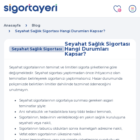
0
Anasayfa
Blog
Seyahat Sağlık Sigortası Hangi Durumları Kapsar?
Seyahat Sağlık Sigortası
Hangi Durumları
Seyahat Sağlık Sigortası
Kapsar?
Seyahat sigortalarının teminat ve limitleri sigorta şirketlerine göre
değişmektedir. Seyahat sigortası yaptırmadan önce ihtiyacınız olan
teminatları belirleyerek sigortanızı yaptırmalısınız. Hasar durumunda
poliçenizde belirtilen limitler dahilinde tazminat ödeneceğini
unutmayın.
Seyahat sigortalarının sigortalıya sunması gereken asgari
teminatlar şöyle:
Ani rahatsızlık ve hastalıklara karşı tıbbi tedavi teminatı,
Sigortalının, tedavinin verilebileceği en yakın sağlık kuruluşuna
seyahati veya nakli,
Sigortalının taburcu olduktan sonra ikametgah adresine nakli,
Vefat eden sigortalının ülkesine nakli.
Asgari teminatların yanı sıra sigorta şirketlerinin sunduğu ek