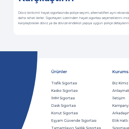
Döviz birikimli hayat sigortasında poliçe seçimi, alternatifleri aynı ekr
daha rahat ilerler. Sigortayeri üzerinden hayat sigortası seçeneklerini incel
karşılaştırarak döviz ya da dövize endeksli yapıya uygun poliçe detaylarını
Ürünler
Kurums
Trafik Sigortası
Biz Kimiz
Kasko Sigortası
Anlaşmalı
İMM Sigortası
İletişim
Dask Sigortası
Kampanya
Konut Sigortası
Arkadaşın
Eşyam Güvende Sigortası
Etik Hattı
Tamamlayıcı Sağlık Sigortası
Sigortaye