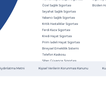
Özel Sağlık Sigortası
Bizden H
Seyahat Sağlık Sigortası
Yabancı Sağlık Sigortası
Kritik Hastalıklar Sigortası
Ferdi Kaza Sigortası
Kredi Hayat Sigortası
Prim İadeli Hayat Sigortası
Bireysel Emeklilik Sistemi
Telefon Kaskosu
Siber Güvence Sigortası
Evcil Hayvan Sigortası
Aydınlatma Metni
Kişisel Verilerin Korunması Kanunu
Ku
Fatura Koruma Sigortası