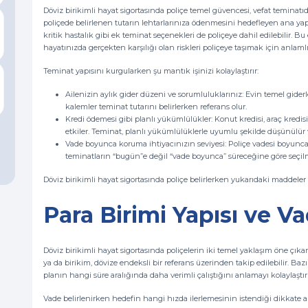
Döviz birikimli hayat sigortasında poliçe temel güvencesi, vefat teminatı
poliçede belirlenen tutarın lehtarlarınıza ödenmesini hedefleyen ana yap
kritik hastalık gibi ek teminat seçenekleri de poliçeye dahil edilebilir. Bu
hayatınızda gerçekten karşılığı olan riskleri poliçeye taşımak için anlamlı
Teminat yapısını kurgularken şu mantık işinizi kolaylaştırır:
Ailenizin aylık gider düzeni ve sorumluluklarınız: Evin temel giderl
kalemler teminat tutarını belirlerken referans olur.
Kredi ödemesi gibi planlı yükümlülükler: Konut kredisi, araç kredis
etkiler. Teminat, planlı yükümlülüklerle uyumlu şekilde düşünülür v
Vade boyunca koruma ihtiyacınızın seviyesi: Poliçe vadesi boyunca r
teminatların “bugün”e değil “vade boyunca” süreceğine göre seçilme
Döviz birikimli hayat sigortasında poliçe belirlerken yukarıdaki maddeler 
Para Birimi Yapısı ve V
Döviz birikimli hayat sigortasında poliçelerin iki temel yaklaşım öne çıka
ya da birikim, dövize endeksli bir referans üzerinden takip edilebilir. B
planın hangi süre aralığında daha verimli çalıştığını anlamayı kolaylaştırı
Vade belirlenirken hedefin hangi hızda ilerlemesinin istendiği dikkate al