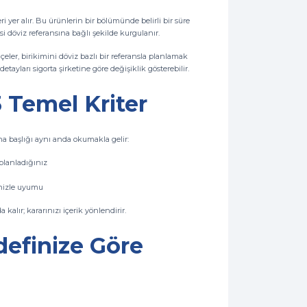
ri yer alır. Bu ürünlerin bir bölümünde belirli bir süre
döviz referansına bağlı şekilde kurgulanır.
eler, birikimini döviz bazlı bir referansla planlamak
ayları sigorta şirketine göre değişiklik gösterebilir.
3 Temel Kriter
ana başlığı aynı anda okumakla gelir:
 planladığınız
enizle uyumu
kalır; kararınızı içerik yönlendirir.
efinize Göre