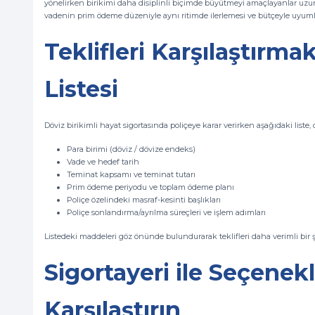
yönelirken birikimi daha disiplinli biçimde büyütmeyi amaçlayanlar uzun 
vadenin prim ödeme düzeniyle aynı ritimde ilerlemesi ve bütçeyle uyumlu,
Teklifleri Karşılaştırma
Listesi
Döviz birikimli hayat sigortasında poliçeye karar verirken aşağıdaki liste,
Para birimi (döviz / dövize endeks)
Vade ve hedef tarih
Teminat kapsamı ve teminat tutarı
Prim ödeme periyodu ve toplam ödeme planı
Poliçe özelindeki masraf-kesinti başlıkları
Poliçe sonlandırma/ayrılma süreçleri ve işlem adımları
Listedeki maddeleri göz önünde bulundurarak teklifleri daha verimli bir şe
Sigortayeri ile Seçenek
Karşılaştırın