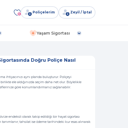
Poliçelerim
Zeyil / İptal
0
Yaşam Sigortası
Sigortasında Doğru Poliçe Nasıl
uma ihtiyacınızı aynı planda buluşturur. Poliçeyi
irlikte ele aldığınızda seçim daha net olur. Böylelikle
eflerinize göre konumlandırmanız sağlanabilir.
övize endeksli olarak takip edildiği bir hayat sigortası
 tanımlanır; tahsilat ise ödeme tarihindeki kur esas alınarak