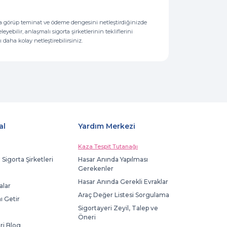
anda görüp teminat ve ödeme dengesini netleştirdiğinizde
eyebilir, anlaşmalı sigorta şirketlerinin tekliflerini
 daha kolay netleştirebilirsiniz.
al
Yardım Merkezi
Kaza Tespit Tutanağı
 Sigorta Şirketleri
Hasar Anında Yapılması
Gerekenler
Hasar Anında Gerekli Evraklar
lar
Araç Değer Listesi Sorgulama
ı Getir
Sigortayeri Zeyil, Talep ve
Öneri
ri Blog