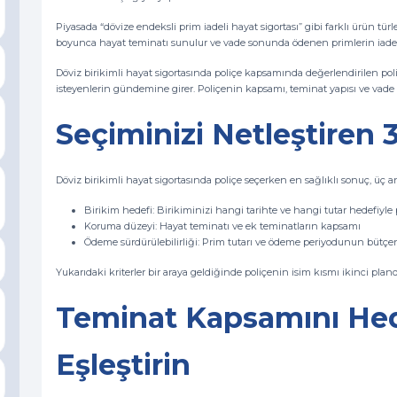
Piyasada “dövize endeksli prim iadeli hayat sigortası” gibi farklı ürün türle
boyunca hayat teminatı sunulur ve vade sonunda ödenen primlerin iadesi 
Döviz birikimli hayat sigortasında poliçe kapsamında değerlendirilen poliç
isteyenlerin gündemine girer. Poliçenin kapsamı, teminat yapısı ve vade det
Seçiminizi Netleştiren 
Döviz birikimli hayat sigortasında poliçe seçerken en sağlıklı sonuç, üç 
Birikim hedefi: Birikiminizi hangi tarihte ve hangi tutar hedefiyle
Koruma düzeyi: Hayat teminatı ve ek teminatların kapsamı
Ödeme sürdürülebilirliği: Prim tutarı ve ödeme periyodunun bütç
Yukarıdaki kriterler bir araya geldiğinde poliçenin isim kısmı ikinci planda 
Teminat Kapsamını Hed
Eşleştirin