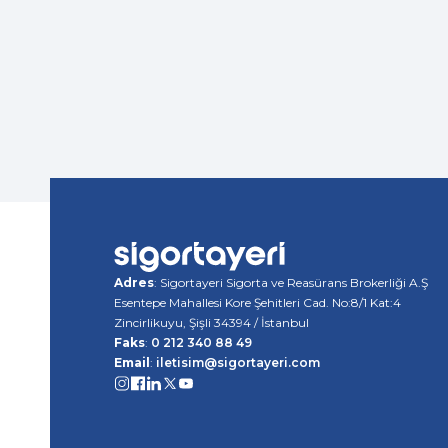
Adres
: Sigortayeri Sigorta ve Reasürans Brokerliği A.Ş
Esentepe Mahallesi Kore Şehitleri Cad. No:8/1 Kat:4
Zincirlikuyu, Şişli 34394 / İstanbul
Faks
:
0 212 340 88 49
Email
:
iletisim@sigortayeri.com