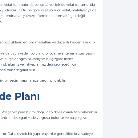
dır. Vefat teminatında poliçe süresi içinde vefat durumunda,
ıyı oluşturur. Ürüne göre kaza sonucu vefat, maluliyet ya da
 ek teminatlar, yalnızca “teminatı artırmak” için değil
dır.
eri, çocukların eğitim masrafları ve düzenli harcamalar gibi
i ya da uzun vadeli borçlar gibi ödemeler teminat seviyesini
e bütçe dengesini koruyan bir çizgide ilerler.
isk algınız ve ihtiyaçlarınız değişebileceği için
si daha sağlıklı olur.
iyi bir seçim yapmanıza yardımcı olabilir.
ade Planı
r. Poliçenin para birimi doğrudan döviz olarak tanımlanabilir
azı ürünlerde asgari vade vurgusu bulunur ve bu çerçeve
r.
ınır. Daha esnek bir yapı arayanlar genellikle kısa vadeye