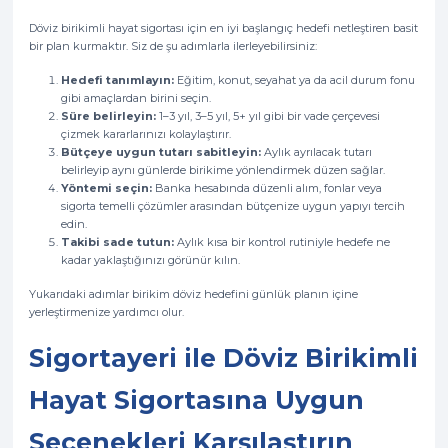
Döviz birikimli hayat sigortası için en iyi başlangıç hedefi netleştiren basit
bir plan kurmaktır. Siz de şu adımlarla ilerleyebilirsiniz:
Hedefi tanımlayın:
Eğitim, konut, seyahat ya da acil durum fonu
gibi amaçlardan birini seçin.
Süre belirleyin:
1–3 yıl, 3–5 yıl, 5+ yıl gibi bir vade çerçevesi
çizmek kararlarınızı kolaylaştırır.
Bütçeye uygun tutarı sabitleyin:
Aylık ayrılacak tutarı
belirleyip aynı günlerde birikime yönlendirmek düzen sağlar.
Yöntemi seçin:
Banka hesabında düzenli alım, fonlar veya
sigorta temelli çözümler arasından bütçenize uygun yapıyı tercih
edin.
Takibi sade tutun:
Aylık kısa bir kontrol rutiniyle hedefe ne
kadar yaklaştığınızı görünür kılın.
Yukarıdaki adımlar birikim döviz hedefini günlük planın içine
yerleştirmenize yardımcı olur.
Sigortayeri ile Döviz Birikimli
Hayat Sigortasına Uygun
Seçenekleri Karşılaştırın