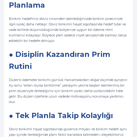
Planlama
Birikim hedefinizi döviz cinsinden belirlediğinizde birikim sürecinizle
ilgili süreç daha netleşir. Döviz birikimli hayat sigortasında hedef tutar ve
vade birlikte düşünüldüğünde bütçenize uygun bir ödeme ritmi
kurmanız kolaylaşır. Böylece plan sadece niyet seviyesinde kalmaz; takip
edilebilir bir hedefe dönüşür.
● Disiplin Kazandıran Prim
Rutini
Düzenli ödemeler birikimi günlük harcamalardan doğal biçimde ayrıştırır.
Ay sonu “artan olursa biriktirme” yaklaşımı yerine baştan belirlenmiş bir
prim düzeniyle ilerlediğiniz için birikim süreci daha sürdürülebilir hâle
gelir. Bu düzen özellikle uzun vadede motivasyonu korumaya yardımcı
olur.
● Tek Planla Takip Kolaylığı
Döviz birikimli hayat sigortasında güvence ihtiyacı ile birikim hedefi aynı
yapı içinde ilerlediğinde planı farklı kanallara bölmeden izleyebilirsiniz.