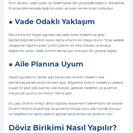
Prim düzeni, vade süreci ve hedef takibi tek çerçevede toplanır. Böylelikle
finansal planlamada dağınık azalır ve karar verme süreci kolaylaşır.
● Vade Odaklı Yaklaşım
Döviz birikimli hayat sigortasında vade süresi hedefinize göre
belirlendiğinde birikim süreci daha anlamlı bir rotaya oturur. “Kısa vadede
vazgeçme” eğilimi azalır çünkü planın bir bitiş noktası ve amaçla
bağlantısı vardır. Vade, birikim davranışını koruyan bir çerçeve sağlar.
● Aile Planına Uyum
Hayat sigortasının lehtar gibi kavramları birikim hedefini aile
planlamasıyla ele almanıza alan açar. Böylelikle birikim hedefiniz sadece
kişisel bir plan gibi kalmaz; aile bütçesi, gelecek hedefleri ve güvence
ihtiyacıyla uyumlu bir bütün hâline gelir.
Bu yapı, birikim amaçlı döviz sigortası arayanların beklentisini de karşılar.
Düzenli birikim alışkanlığı ile güvence ihtiyacı aynı plan içinde buluşur
ve hedeflerinizi daha sistemli şekilde takip etmenize yardımcı olur.
Döviz Birikimi Nasıl Yapılır?