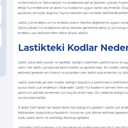
kullanmalısınız. Daha düşük hız endeksine sahip lastikler, yüksek hızlarda a
ettiği hız endeksine ve lastik hız kodlarına uygun lastik seçilmelidir. Dü
güvensiz sonuçlar doğurur. Ayrıca lastikler aşırı ısınarak lastiklerde patlama
Lastik yük endeksi ve hız endeksi aracın fabrika değerlerine uygun olmal
Daha yüksek hız endeksine sahip lastikler genellikle daha iyi yol tutuşu 
endeksi, yaz lastiklerinden daha düşük olabilir.
Lastikteki Kodlar Nede
Lastik üstündeki yazılar ve işaretler; lastiğin özellikleri, performansı ve 
içerir. Her lastik, yanağında belirli kodlar ve işaretler taşır. Bu kodlar, las
edilmesi gereken en önemli unsurlardan olan lastik kod anlamları iyi bili
Lastik üzerinde yer alan kodlar; lastiğin boyutunu, performans özelliklerini
ayrıca lastik yük endeksini ifade eder. Lastik hız kodlarını bilmek hem
optimum şekilde yönetmek için büyük önem taşır. Bu nedenle lastiğinizi de
kontrol edilmelidir.
R lastik harf işareti ise radyal lastik tipi olduğunu gösterir. Lastik yük endek
tablolardan kolaylıkla anlaşılabilir. Ancak en çok dikkat edilmesi gereken 
kodu, lastik tarihi ve üretildiği fabrikayı gösterir.
Lastikteki harf anlamları için ise bakılacak kodlar arasında M+S yani Mu