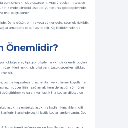
şırı ısınarak risk oluşturabilir. Araç üreticisinin tavsiye
şük hız endeksindeki lastikler, yüksek hız göstergelerinde
 riski oluşturabilir.
ıdır. Daha düşük bir hız veya yük endeksi seçmek risklidir.
sağlar ama daha çabuk aşınabilir. Kış lastiklerinde hız
n Önemlidir?
uygun olduğu araç tipi gibi bilgiler hakkında önemli ipuçları
tiğin özellikleri hakkında bilgi verir. Lastik seçerken dikkat
nmelidir.
, taşıma kapasitesini, hız limitini ve kullanım koşullarını,
 aracınızın güvenliğini sağlamak hem de lastiğin ömrünü
ğiştirirken ya da alırken lastik hız kodları dikkatlice
si, lastik hız endeksi, lastik hız kodları karşılıkları ilgili
harflerin haricinde çeşitli lastik kod anlamları vardır. Dot
d & Snow işareti, yağmur ve kar koşullarına uygun lastik