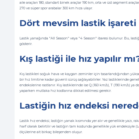
aile araçları 180, standart binek araçlar 190 km, orta ve üst segment araçla
270 ve süper spor arabalar 300 km hıza ulaşır.
Dört mevsim lastik işareti
Lastik yanağında "All Season" veya "4 Season" ibaresi bulunur. Bu, lasti
gösterir.
Kış lastiği ile hız yapılır m
Kış lastikleri soğuk hava ve kaygan zeminler için tasarlandığından yüksek 
bir hız limitine kadar güvenli sürüş sağlayabilirler. Yaz lastiklerinde gen
endekslerine rastlanır. Kış lastiklerinde ise Q (160 km/s), T (190 km/s) ya
yaparken mutlaka hız kodlarına dikkat edilmesi gerekir.
Lastiğin hız endeksi nere
Lastik hız endeksi, lastiğin yanak kısmında yer alır ve genellikle yazı, 
harf olarak belirtilir ve lastiğin tam kodunda genellikle yük endeksiyle (Loa
ölçülerine ait birkaç bileşenden oluşur.