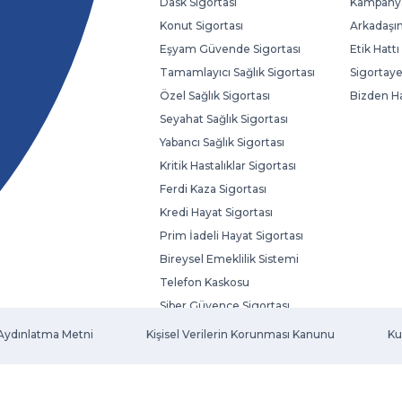
Dask Sigortası
Kampanya
Konut Sigortası
Arkadaşın
Eşyam Güvende Sigortası
Etik Hattı
Tamamlayıcı Sağlık Sigortası
Sigortaye
Özel Sağlık Sigortası
Bizden H
Seyahat Sağlık Sigortası
Yabancı Sağlık Sigortası
Kritik Hastalıklar Sigortası
Ferdi Kaza Sigortası
Kredi Hayat Sigortası
Prim İadeli Hayat Sigortası
Bireysel Emeklilik Sistemi
Telefon Kaskosu
Siber Güvence Sigortası
Evcil Hayvan Sigortası
Aydınlatma Metni
Kişisel Verilerin Korunması Kanunu
Ku
Fatura Koruma Sigortası