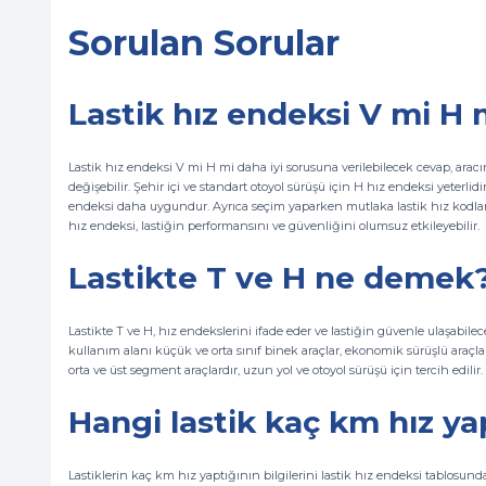
Sorulan Sorular
Lastik hız endeksi V mi H 
Lastik hız endeksi V mi H mi daha iyi sorusuna verilebilecek cevap, aracı
değişebilir. Şehir içi ve standart otoyol sürüşü için H hız endeksi yeterlidi
endeksi daha uygundur. Ayrıca seçim yaparken mutlaka lastik hız kodlar
hız endeksi, lastiğin performansını ve güvenliğini olumsuz etkileyebilir.
Lastikte T ve H ne demek
Lastikte T ve H, hız endekslerini ifade eder ve lastiğin güvenle ulaşabil
kullanım alanı küçük ve orta sınıf binek araçlar, ekonomik sürüşlü araçlar
orta ve üst segment araçlardır, uzun yol ve otoyol sürüşü için tercih edilir.
Hangi lastik kaç km hız y
Lastiklerin kaç km hız yaptığının bilgilerini lastik hız endeksi tablosunda k