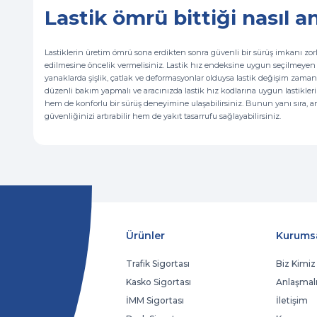
Lastik ömrü bittiği nasıl an
Lastiklerin üretim ömrü sona erdikten sonra güvenli bir sürüş imkanı zorl
edilmesine öncelik vermelisiniz. Lastik hız endeksine uygun seçilmeyen 
yanaklarda şişlik, çatlak ve deformasyonlar olduysa lastik değişim zaman
düzenli bakım yapmalı ve aracınızda lastik hız kodlarına uygun lastikler
hem de konforlu bir sürüş deneyimine ulaşabilirsiniz. Bunun yanı sıra, ara
güvenliğinizi artırabilir hem de yakıt tasarrufu sağlayabilirsiniz.
Ürünler
Kurums
Trafik Sigortası
Biz Kimiz
Kasko Sigortası
Anlaşmalı
İMM Sigortası
İletişim