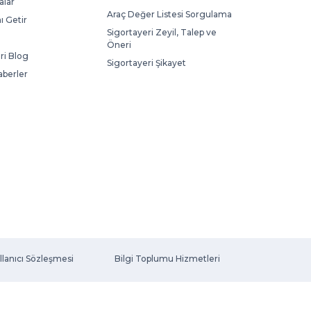
lar
Araç Değer Listesi Sorgulama
ı Getir
Sigortayeri Zeyil, Talep ve
Öneri
ri Blog
Sigortayeri Şikayet
aberler
llanıcı Sözleşmesi
Bilgi Toplumu Hizmetleri