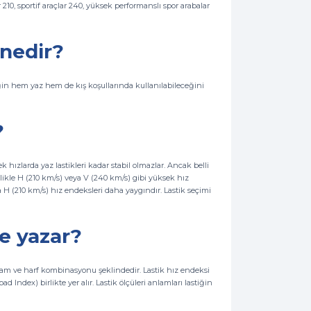
r 210, sportif araçlar 240, yüksek performanslı spor arabalar
 nedir?
ğin hem yaz hem de kış koşullarında kullanılabileceğini
ı?
hızlarda yaz lastikleri kadar stabil olmazlar. Ancak belli
ellikle H (210 km/s) veya V (240 km/s) gibi yüksek hız
 da H (210 km/s) hız endeksleri daha yaygındır. Lastik seçimi
de yazar?
rakam ve harf kombinasyonu şeklindedir. Lastik hız endeksi
d Index) birlikte yer alır. Lastik ölçüleri anlamları lastiğin