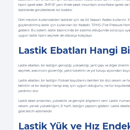
tipini işaret eder. 3MPSF yani three-peak mountain snowflake işareti ise 
lastiklerde görülebilecek bir koddur.
Dört mevsim kullanılabilen lastikler için ise All Season ifadesi kullanılır. X
güçlendirilmiş lastik için kullanılan bir ifadedir. TPMS (Tire Pressure Mo
gösterir. Bu sistem, lastik basıncında bir azalma olduğunda sürücüyü uyar
uygun lastik tipini seçmek de oldukça kolaylaşır.
Lastik Ebatları Hangi Bi
Lastik ebatları, bir lastiğin genişliği, yüksekliği, jant çapı ve diğer önemli
seçmek, aracınızın güvenliği, yakıt tüketimi ve yol tutuşu açısından büy
Lastik ebatları, bir lastiğin fiziksel boyutlarını belirten bir dizi rakam ve
belirtilir ve bir lastiğin hangi araç için uygun olduğunu, ne tür koşullar
yardımcı olur.
Lastik ebatı anlamları, yükseklik ve genişlik bilgilerini verir. Lastik numar
rakam, yanak yüksekliğini; R harfi, lastiğin yapısını gösterir. Lastik ebatl
göre tercih edilmelidir.
Lastik Yük ve Hız Ende