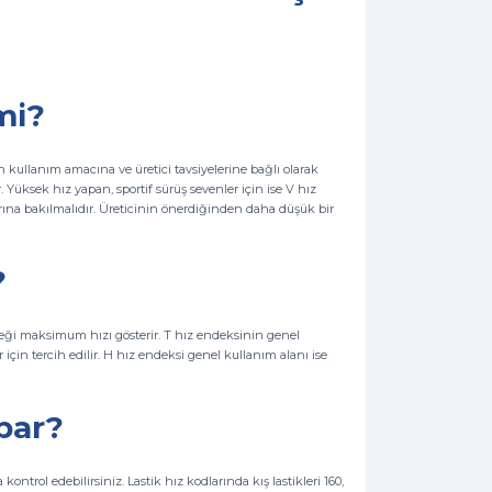
mi?
n kullanım amacına ve üretici tavsiyelerine bağlı olarak
r. Yüksek hız yapan, sportif sürüş sevenler için ise V hız
ına bakılmalıdır. Üreticinin önerdiğinden daha düşük bir
?
eceği maksimum hızı gösterir. T hız endeksinin genel
 için tercih edilir. H hız endeksi genel kullanım alanı ise
apar?
ontrol edebilirsiniz. Lastik hız kodlarında kış lastikleri 160,