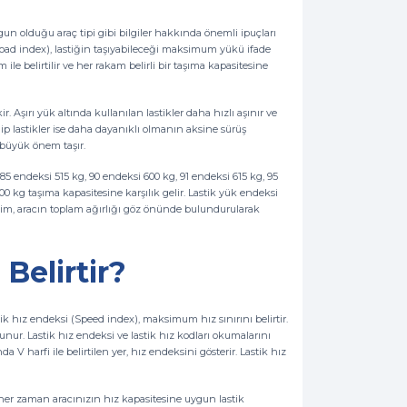
uygun olduğu araç tipi gibi bilgiler hakkında önemli ipuçları
(Load index), lastiğin taşıyabileceği maksimum yükü ifade
le belirtilir ve her rakam belirli bir taşıma kapasitesine
 Aşırı yük altında kullanılan lastikler daha hızlı aşınır ve
p lastikler ise daha dayanıklı olmanın aksine sürüş
 büyük önem taşır.
85 endeksi 515 kg, 90 endeksi 600 kg, 91 endeksi 615 kg, 95
0 kg taşıma kapasitesine karşılık gelir. Lastik yük endeksi
eçim, aracın toplam ağırlığı göz önünde bulundurularak
 Belirtir?
ik hız endeksi (Speed index), maksimum hız sınırını belirtir.
nur. Lastik hız endeksi ve lastik hız kodları okumalarını
a V harfi ile belirtilen yer, hız endeksini gösterir. Lastik hız
e her zaman aracınızın hız kapasitesine uygun lastik