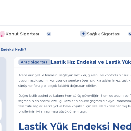
Konut Sigortası
Sağlık Sigortası
k Endeksi Nedir?
Lastik Hız Endeksi ve Lastik Yü
Araç Sigortası
Arabaların yol ile temasını sağlayan lastikler, güvenli ve konforlu bir sür
uygun lastik seçimi konusunda gereken özen sıklıkla gösterilmez. Lastik se
sürüş konforu gibi birçok faktörü doğrudan etkiler.
Doğru lastik seçimi ve bakımı hem sürüş güvenliğini hem de aracın perfor
seçmenin en önemli özelliği kazaların önüne geçmesidir. Aynı zamanda do
tasarrufu sağlar. Farklı yol ve hava koşulları için özel olarak tasarlanmış l
bilgilerinin iyi anlaşılması büyük önem taşır.
Lastik Yük Endeksi Ne