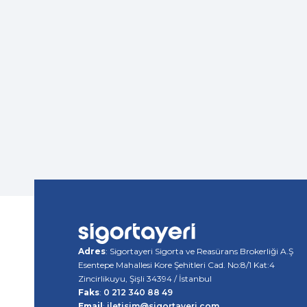
Adres
: Sigortayeri Sigorta ve Reasürans Brokerliği A.Ş
Esentepe Mahallesi Kore Şehitleri Cad. No:8/1 Kat:4
Zincirlikuyu, Şişli 34394 / İstanbul
Faks
:
0 212 340 88 49
Email
:
iletisim@sigortayeri.com