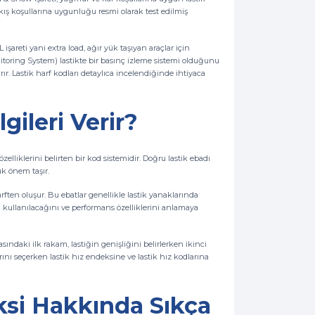
kış koşullarına uygunluğu resmi olarak test edilmiş
L işareti yani extra load, ağır yük taşıyan araçlar için
nitoring System) lastikte bir basınç izleme sistemi olduğunu
ır. Lastik harf kodları detaylıca incelendiğinde ihtiyaca
lgileri Verir?
 özelliklerini belirten bir kod sistemidir. Doğru lastik ebadı
ük önem taşır.
 harften oluşur. Bu ebatlar genellikle lastik yanaklarında
da kullanılacağını ve performans özelliklerini anlamaya
asındaki ilk rakam, lastiğin genişliğini belirlerken ikinci
arını seçerken lastik hız endeksine ve lastik hız kodlarına
ksi Hakkında Sıkça