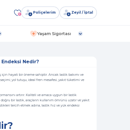
Poliçelerim
Zeyil / İptal
0
Yaşam Sigortası
k Endeksi Nedir?
üş için hayati bir öneme sahiptir. Ancak lastik bakımı ve
çimi; yol tutuşu, ideal fren mesafesi, yakıt tüketimi ve
mansını artırır. Kaliteli ve amaca uygun bir lastik
ğru bir lastik, araçların kullanım ömrünü uzatır ve yakıt
astikleri tercih etmek adına, lastik hız ve yük endeksi
dir?