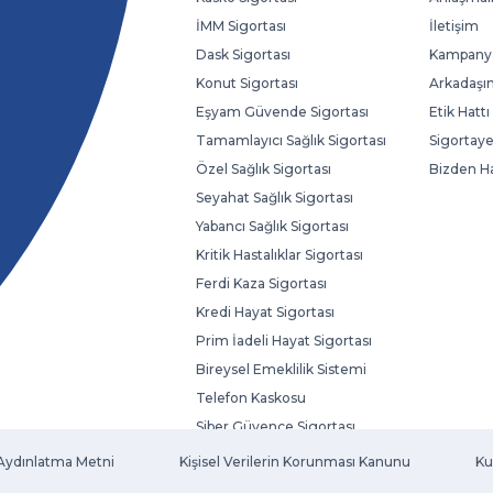
İMM Sigortası
İletişim
Dask Sigortası
Kampanya
Konut Sigortası
Arkadaşın
Eşyam Güvende Sigortası
Etik Hattı
Tamamlayıcı Sağlık Sigortası
Sigortaye
Özel Sağlık Sigortası
Bizden H
Seyahat Sağlık Sigortası
Yabancı Sağlık Sigortası
Kritik Hastalıklar Sigortası
Ferdi Kaza Sigortası
Kredi Hayat Sigortası
Prim İadeli Hayat Sigortası
Bireysel Emeklilik Sistemi
Telefon Kaskosu
Siber Güvence Sigortası
Evcil Hayvan Sigortası
Aydınlatma Metni
Kişisel Verilerin Korunması Kanunu
Ku
Fatura Koruma Sigortası