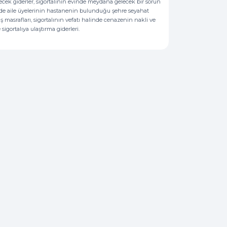
necek giderler, sigortalının evinde meydana gelecek bir sorun
nde aile üyelerinin hastanenin bulunduğu şehre seyahat
nüş masrafları, sigortalının vefatı halinde cenazenin nakli ve
igortalıya ulaştırma giderleri.