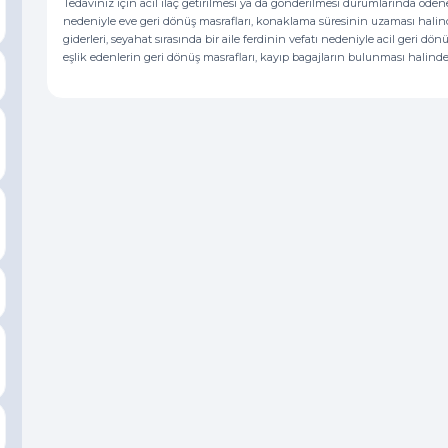
Tedaviniz için acil ilaç getirilmesi ya da gönderilmesi durumlarında öde
nedeniyle eve geri dönüş masrafları, konaklama süresinin uzaması hali
giderleri, seyahat sırasında bir aile ferdinin vefatı nedeniyle acil geri dö
eşlik edenlerin geri dönüş masrafları, kayıp bagajların bulunması halinde s