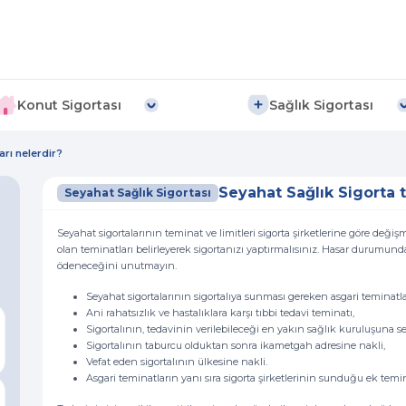
Konut Sigortası
Sağlık Sigortası
arı nelerdir?
Seyahat Sağlık Sigorta t
Seyahat Sağlık Sigortası
Seyahat sigortalarının teminat ve limitleri sigorta şirketlerine göre deği
olan teminatları belirleyerek sigortanızı yaptırmalısınız. Hasar durumunda
ödeneceğini unutmayın.
Seyahat sigortalarının sigortalıya sunması gereken asgari teminatla
Ani rahatsızlık ve hastalıklara karşı tıbbi tedavi teminatı,
Sigortalının, tedavinin verilebileceği en yakın sağlık kuruluşuna se
Sigortalının taburcu olduktan sonra ikametgah adresine nakli,
Vefat eden sigortalının ülkesine nakli.
Asgari teminatların yanı sıra sigorta şirketlerinin sunduğu ek temina