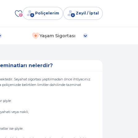
Poliçelerim
Zeyil / İptal
0
Yaşam Sigortası
eminatları nelerdir?
şmektedir. Seyahat sigortası yaptırmadan önce ihtiyacınız
 poliçenizde belirtilen limitler dahilinde tazminat
r şöyle:
yahati veya nakli,
tlar ise şöyle: