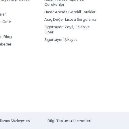
Gerekenler
Hasar Anında Gerekli Evraklar
lar
Araç Değer Listesi Sorgulama
ı Getir
Sigortayeri Zeyil, Talep ve
Öneri
ri Blog
Sigortayeri Şikayet
aberler
llanıcı Sözleşmesi
Bilgi Toplumu Hizmetleri