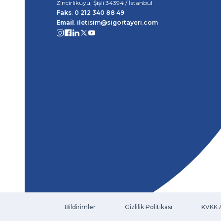
Zincirlikuyu, Şişli 34394 / İstanbul
Faks
:
0 212 340 88 49
Email
:
iletisim@sigortayeri.com
Bildirimler
Gizlilik Politikası
KVKK 