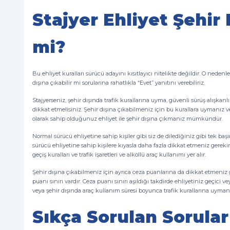
Stajyer Ehliyet Şehir 
mi?
Bu ehliyet kuralları sürücü adayını kısıtlayıcı nitelikte değildir. O nedenle
dışına çıkabilir mi sorularına rahatlıkla “Evet” yanıtını verebiliriz.
Stajyerseniz, şehir dışında trafik kurallarına uyma, güvenli sürüş alışka
dikkat etmelisiniz. Şehir dışına çıkabilmeniz için bu kurallara uymanız 
olarak sahip olduğunuz ehliyet ile şehir dışına çıkmanız mümkündür.
Normal sürücü ehliyetine sahip kişiler gibi siz de dilediğiniz gibi tek ba
sürücü ehliyetine sahip kişilere kıyasla daha fazla dikkat etmeniz gerekir
geçiş kuralları ve trafik işaretleri ve alkollü araç kullanımı yer alır.
Şehir dışına çıkabilmeniz için ayrıca ceza puanlarına da dikkat etmeniz ge
puanı sınırı vardır. Ceza puanı sınırı aşıldığı takdirde ehliyetiniz geçici ve
veya şehir dışında araç kullanım süresi boyunca trafik kurallarına uyma
Sıkça Sorulan Sorular