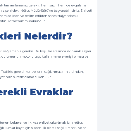
olarak tamamlamanız gerekir. Hem yazılı hem de uygulamalı
ız şehirdeki Nüfus Müdürlüğü’ne başvurabilirsiniz. Ehliyeti
amamladıktan ve teslim ettikten sonra stajyer olarak
ıl yanıtını vermemiz mümkündür.
kleri Nelerdir?
rı sağlamanız gerekir. Bu koşullar arasında ilk olarak asgari
ık durumunun motorlu taşıt kullanımına elverişli olması ve
r. Trafikte gerekli kontrollerin sağlanmasının ardından,
yetinize süresiz olarak el konulur.
erekli Evraklar
 istenen belgeler ve ilk kez ehliyet çıkartmak için nüfus
 kurslar kayıt için sizden ilk olarak sağlık raporu ve adli