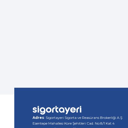
Adres
: Sigortayeri Sigorta ve Reasürans Brokerliği A.Ş
Esentepe Mahallesi Kore Şehitleri Cad. No:8/1 Kat:4