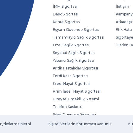
İMM Sigortası
İletişim
Dask Sigortası
Kampanya
Konut Sigortası
Arkadaşın
Eşyam Güvende Sigortası
Etik Hattı
Tamamlayıcı Sağlık Sigortası
Sigortaye
Özel Sağlık Sigortası
Bizden H
Seyahat Sağlık Sigortası
Yabancı Sağlık Sigortası
Kritik Hastalıklar Sigortası
Ferdi Kaza Sigortası
Kredi Hayat Sigortası
Prim İadeli Hayat Sigortası
Bireysel Emeklilik Sistemi
Telefon Kaskosu
Siber Güvence Sigortası
Evcil Hayvan Sigortası
Aydınlatma Metni
Kişisel Verilerin Korunması Kanunu
Ku
Fatura Koruma Sigortası