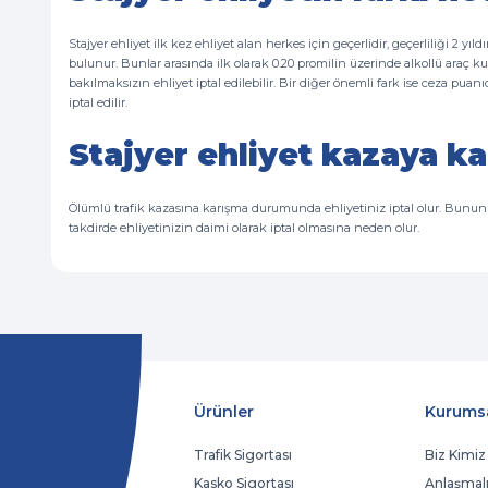
Stajyer ehliyet ilk kez ehliyet alan herkes için geçerlidir, geçerliliği 2 yıld
bulunur. Bunlar arasında ilk olarak 0.20 promilin üzerinde alkollü araç ku
bakılmaksızın ehliyet iptal edilebilir. Bir diğer önemli fark ise ceza puan
iptal edilir.
Stajyer ehliyet kazaya ka
Ölümlü trafik kazasına karışma durumunda ehliyetiniz iptal olur. Bununl
takdirde ehliyetinizin daimi olarak iptal olmasına neden olur.
Ürünler
Kurums
Trafik Sigortası
Biz Kimiz
Kasko Sigortası
Anlaşmalı