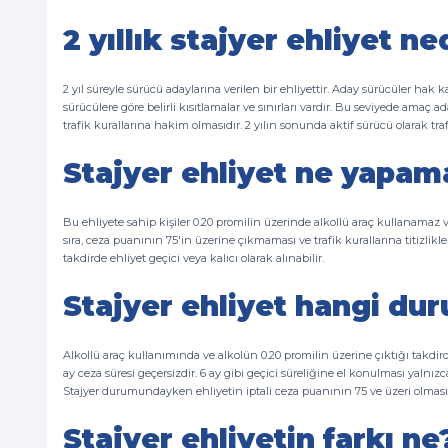
2 yıllık stajyer ehliyet ne
2 yıl süreyle sürücü adaylarına verilen bir ehliyettir. Aday sürücüler hak 
sürücülere göre belirli kısıtlamalar ve sınırları vardır. Bu seviyede amaç
trafik kurallarına hakim olmasıdır. 2 yılın sonunda aktif sürücü olarak tr
Stajyer ehliyet ne yapam
Bu ehliyete sahip kişiler 0.20 promilin üzerinde alkollü araç kullanama
sıra, ceza puanının 75'in üzerine çıkmaması ve trafik kurallarına titizlik
takdirde ehliyet geçici veya kalıcı olarak alınabilir.
Stajyer ehliyet hangi dur
Alkollü araç kullanımında ve alkolün 0.20 promilin üzerine çıktığı takdirde
ay ceza süresi geçersizdir. 6 ay gibi geçici süreliğine el konulması yalnızc
Stajyer durumundayken ehliyetin iptali ceza puanının 75 ve üzeri olmas
Stajyer ehliyetin farkı ne