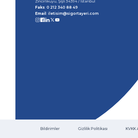
Zincirlikuyu, Şişli 34394 / İstanbul
Faks
:
0 212 340 88 49
Email
:
iletisim@sigortayeri.com
Bildirimler
Gizlilik Politikası
KVKK 