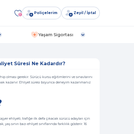
Poliçelerim
Zeyil / İptal
0
Yaşam Sigortası
hliyet Süresi Ne Kadardır?
ip olması gerekir. Sürücü kursu eğitimlerini ve sınavlarını
ya hak kazanır. Ehliyet süresi boyunca deneyim kazanmanız
?
ajyer ehliyeti, trafiğe ilk defa çıkacak sürücü adayları için
, yaş sınırı bazı ehliyet sınıflarında farklılık gösterir. 16