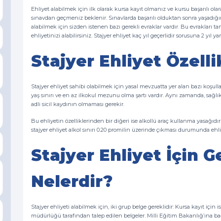
Ehliyet alabilmek için ilk olarak kursa kayıt olmanız ve kursu başarılı 
sınavdan geçmeniz beklenir. Sınavlarda başarılı olduktan sonra yaşadığın
alabilmek için sizden istenen bazı gerekli evraklar vardır. Bu evrakları t
ehliyetinizi alabilirsiniz. Stajyer ehliyet kaç yıl geçerlidir sorusuna 2 y
Stajyer Ehliyet Özelli
Stajyer ehliyet sahibi olabilmek için yasal mevzuatta yer alan bazı koşulla
yaş sınırı ve en az ilkokul mezunu olma şartı vardır. Aynı zamanda, sağl
adli sicil kaydının olmaması gerekir.
Bu ehliyetin özelliklerinden bir diğeri ise alkollü araç kullanma yasağıdı
stajyer ehliyet alkol sınırı 0.20 promilin üzerinde çıkması durumunda ehli
Stajyer Ehliyet İçin G
Nelerdir?
Stajyer ehliyeti alabilmek için, iki grup belge gereklidir: Kursa kayıt için
müdürlüğü tarafından talep edilen belgeler. Milli Eğitim Bakanlığ’ına bağlı