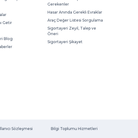
Gerekenler
Hasar Anında Gerekli Evraklar
lar
Araç Değer Listesi Sorgulama
ı Getir
Sigortayeri Zeyil, Talep ve
Öneri
ri Blog
Sigortayeri Şikayet
aberler
llanıcı Sözleşmesi
Bilgi Toplumu Hizmetleri