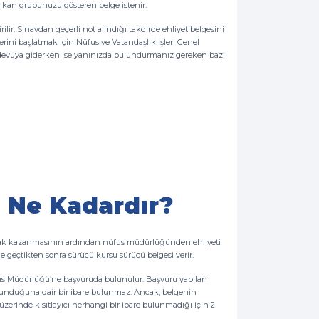
ve kan grubunuzu gösteren belge istenir.
ir. Sınavdan geçerli not alındığı takdirde ehliyet belgesini
ini başlatmak için Nüfus ve Vatandaşlık İşleri Genel
andevuya giderken ise yanınızda bulundurmanız gereken bazı
i Ne Kadardır?
ya hak kazanmasının ardından nüfus müdürlüğünden ehliyeti
le geçtikten sonra sürücü kursu sürücü belgesi verir.
üfus Müdürlüğü’ne başvuruda bulunulur. Başvuru yapılan
" olunduğuna dair bir ibare bulunmaz. Ancak, belgenin
e üzerinde kısıtlayıcı herhangi bir ibare bulunmadığı için 2