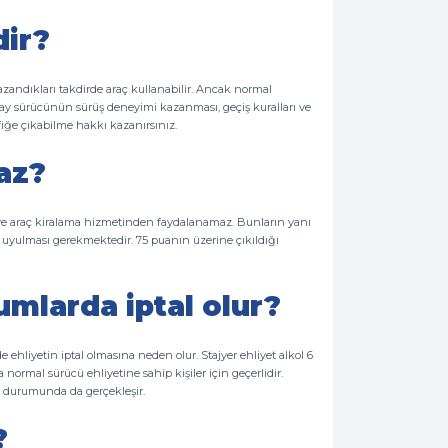
dir?
kazandıkları takdirde araç kullanabilir. Ancak normal
 aday sürücünün sürüş deneyimi kazanması, geçiş kuralları ve
afiğe çıkabilme hakkı kazanırsınız.
az?
z ve araç kiralama hizmetinden faydalanamaz. Bunların yanı
le uyulması gerekmektedir. 75 puanın üzerine çıkıldığı
umlarda iptal olur?
 ehliyetin iptal olmasına neden olur. Stajyer ehliyet alkol 6
a normal sürücü ehliyetine sahip kişiler için geçerlidir.
ı durumunda da gerçekleşir.
?