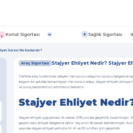
Konut Sigortası
Sağlık Sigortası
hliyet Süresi Ne Kadardır?
Stajyer Ehliyet Nedir? Stajyer E
Araç Sigortası
Trafikte araç kullanmak isteyen her sürücü adayının sürücü belgesine sah
başarılı bir şekilde tamamlayan her sürücü adayı, stajyer ehliyeti alma
ve sürüş becerilerinizi artırmanız beklenir.
Stajyer Ehliyet Nedir
Stajyer ehliyet uygulaması ilk olarak 2016 yılında geçerlilik kazanmıştır. St
geçerli olan ehliyet belgesine denir. Yaş sınırı 18 olarak belirlenmiştir. Ancak
yaşında stajyer ehliyet yalnızca M, A1 ve B1 sınıfları için geçerlidir.