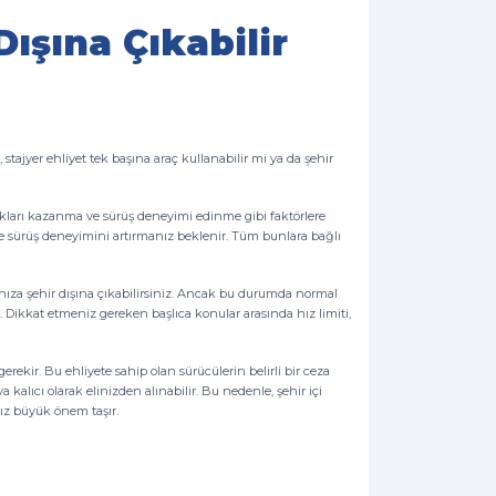
Dışına Çıkabilir
, stajyer ehliyet tek başına araç kullanabilir mi ya da şehir
nlıkları kazanma ve sürüş deneyimi edinme gibi faktörlere
ve sürüş deneyimini artırmanız beklenir. Tüm bunlara bağlı
şınıza şehir dışına çıkabilirsiniz. Ancak bu durumda normal
. Dikkat etmeniz gereken başlıca konular arasında hız limiti,
rekir. Bu ehliyete sahip olan sürücülerin belirli bir ceza
ya kalıcı olarak elinizden alınabilir. Bu nedenle, şehir içi
nız büyük önem taşır.