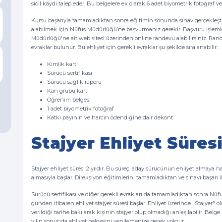
sicil kaydı talep eder. Bu belgelere ek olarak 6 adet biyometrik fotoğraf 
Kursu başarıyla tamamladıktan sonra eğitimin sonunda sınav gerçekleştiril
alabilmek için Nüfus Müdürlüğü’ne başvurmanız gerekir. Başvuru işlemler
Müdürlüğü'ne ait web sitesi üzerinden online randevu alabilirsiniz. R
evraklar bulunur. Bu ehliyet için gerekli evraklar şu şekilde sıralanabilir:
Kimlik kartı
Sürücü sertifikası
Sürücü sağlık raporu
Kan grubu kartı
Öğrenim belgesi
1 adet biyometrik fotoğraf
Katkı payının ve harcın ödendiğine dair dekont
Stajyer Ehliyet Süres
Stajyer ehliyet süresi 2 yıldır. Bu süreç, aday sürücünün ehliyet alma
almasıyla başlar. Direksiyon eğitimlerini tamamladıktan ve sınavı başarı i
Sürücü sertifikası ve diğer gerekli evrakları da tamamladıktan sonra N
günden itibaren ehliyet stajyer süresi başlar. Ehliyet üzerinde "Stajyer
verildiği tarihe bakılarak kişinin stajyer olup olmadığı anlaşılabilir. Belg
yılın sonunda ehliyet belgesini yenilemenize gerek yoktur.