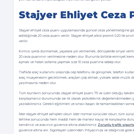
Stajyer Ehliyet Ceza 
Stajyer ehliyet ceza puanı uygulamasında güncel ceza yönetmeliğine göre
edildiğinde 20 ceza puanı verilir. Stajyer ehliyet alkol promili 0.20 ile s
verilir.
Kırmızı ışıkta durmamak, yayalara yol vermemek, dönüşlerde sinyal ver
20 ceza puanının verilmesine neden olur. Bununla birlikte emniyet keme
aşmak ve hatalı sollama yapmak size 10 ceza puanına sebep olur.
Trafikte araç kullanımı sırasında cep telefonu ile görüşmek, telefon kulla
araç muayenesini geciktirmek, araçtan çöp atmak, yüksek sesle müzik di
yazılmasına neden olur.
Tüm bunların sonucunda, stajyer ehliyet puanı 75 ve üzeri olduğu takdir
karşılaşmanız durumunda ise ilk olarak psikoteknik değerlendirmeden 
yazılabilirsiniz. Gerekli eğitimleri ve sınavı başarı ile tamamladıktan sonra
İster stajyer ehliyet sahipleri olsun ister normal sürücüler olsun, tüm sürüc
tehlike sonucunda hem maddi hem de manevi kayıp ile karşılaşma durumu
kendinizi ve aracınızı güvence altına alabilirsiniz.
Zorunlu trafik sigort
güvence altına alır. Sigortayeri üzerinden ihtiyacınıza ve isteğinize göre kas